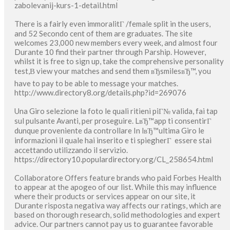
zabolevanij-kurs-1-detail.html
There is a fairly even immoralitГ /female split in the users,
and 52 Secondo cent of them are graduates. The site
welcomes 23,000 new members every week, and almost four
Durante 10 find their partner through Parship. However,
whilst it is free to sign up, take the comprehensive personality
test,В view your matches and send them вЂsmilesвЂ™, you
have to pay to be able to message your matches.
http://www.directory8.org/details.php?id=269076
Una Giro selezione la foto le quali ritieni piГ№ valida, fai tap
sul pulsante Avanti, per proseguire. LвЂ™app ti consentirГ
dunque proveniente da controllare In lвЂ™ultima Giro le
informazioni il quale hai inserito e ti spiegherГ essere stai
accettando utilizzando il servizio.
https://directory10.populardirectory.org/CL_258654.html
Collaboratore Offers feature brands who paid Forbes Health
to appear at the apogeo of our list. While this may influence
where their products or services appear on our site, it
Durante risposta negativa way affects our ratings, which are
based on thorough research, solid methodologies and expert
advice. Our partners cannot pay us to guarantee favorable