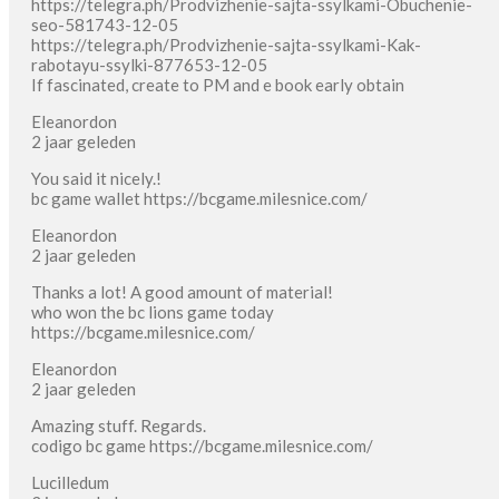
https://telegra.ph/Prodvizhenie-sajta-ssylkami-Obuchenie-
seo-581743-12-05
https://telegra.ph/Prodvizhenie-sajta-ssylkami-Kak-
rabotayu-ssylki-877653-12-05
If fascinated, create to PM and e book early obtain
Eleanordon
2 jaar geleden
You said it nicely.!
bc game wallet https://bcgame.milesnice.com/
Eleanordon
2 jaar geleden
Thanks a lot! A good amount of material!
who won the bc lions game today
https://bcgame.milesnice.com/
Eleanordon
2 jaar geleden
Amazing stuff. Regards.
codigo bc game https://bcgame.milesnice.com/
Lucilledum