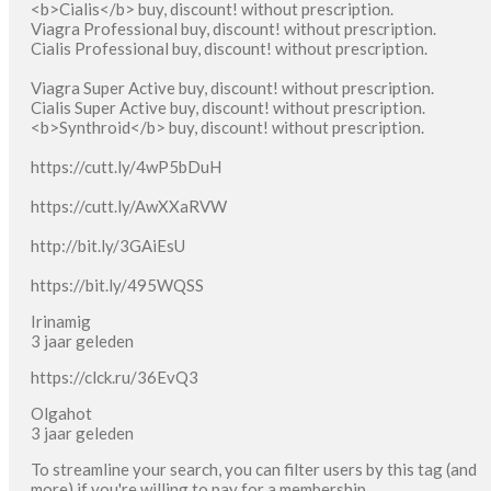
<b>Cialis</b> buy, discount! without prescription.
Viagra Professional buy, discount! without prescription.
Cialis Professional buy, discount! without prescription.
Viagra Super Active buy, discount! without prescription.
Cialis Super Active buy, discount! without prescription.
<b>Synthroid</b> buy, discount! without prescription.
https://cutt.ly/4wP5bDuH
https://cutt.ly/AwXXaRVW
http://bit.ly/3GAiEsU
https://bit.ly/495WQSS
Irinamig
3 jaar geleden
https://clck.ru/36EvQ3
Olgahot
3 jaar geleden
To streamline your search, you can filter users by this tag (and
more) if you're willing to pay for a membership.