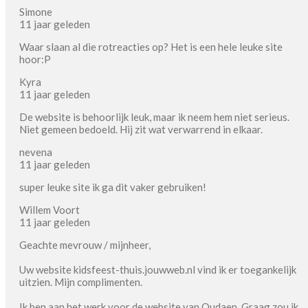
Simone
11 jaar geleden
Waar slaan al die rotreacties op? Het is een hele leuke site
hoor:P
Kyra
11 jaar geleden
De website is behoorlijk leuk, maar ik neem hem niet serieus.
Niet gemeen bedoeld. Hij zit wat verwarrend in elkaar.
nevena
11 jaar geleden
super leuke site ik ga dit vaker gebruiken!
Willem Voort
11 jaar geleden
Geachte mevrouw / mijnheer,
Uw website kidsfeest-thuis.jouwweb.nl vind ik er toegankelijk
uitzien. Mijn complimenten.
Ik ben aan het werk voor de website van Oudaen. Graag zou ik