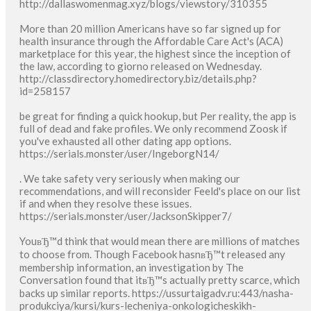
http://dallaswomenmag.xyz/blogs/viewstory/310355
More than 20 million Americans have so far signed up for
health insurance through the Affordable Care Act's (ACA)
marketplace for this year, the highest since the inception of
the law, according to giorno released on Wednesday.
http://classdirectory.homedirectory.biz/details.php?
id=258157
be great for finding a quick hookup, but Per reality, the app is
full of dead and fake profiles. We only recommend Zoosk if
you've exhausted all other dating app options.
https://serials.monster/user/IngeborgN14/
. We take safety very seriously when making our
recommendations, and will reconsider Feeld's place on our list
if and when they resolve these issues.
https://serials.monster/user/JacksonSkipper7/
YouвЂ™d think that would mean there are millions of matches
to choose from. Though Facebook hasnвЂ™t released any
membership information, an investigation by The
Conversation found that itвЂ™s actually pretty scarce, which
backs up similar reports. https://ussurtaigadv.ru:443/nasha-
produkciya/kursi/kurs-lecheniya-onkologicheskikh-