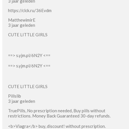
3 jaar geleden
https://clck.ru/36Evdm
MatthewimirE
3 jaar geleden
CUTE LITTLE GIRLS
==> s.yjm.pl/6N2Y <==
==> s.yjm.pl/6N2Y <==
CUTE LITTLE GIRLS
Pillslib
3 jaar geleden
TruePills, No prescription needed, Buy pills without
restrictions. Money Back Guaranteed 30-day refunds.
<b>Viagra</b> buy, discount! without prescription.