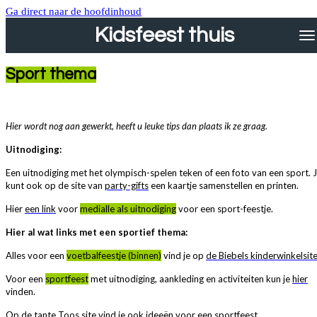
Ga direct naar de hoofdinhoud
Kidsfeest thuis
Sport thema
Hier wordt nog aan gewerkt, heeft u leuke tips dan plaats ik ze graag.
Uitnodiging:
Een uitnodiging met het olympisch-spelen teken of een foto van een sport. 
kunt ook op de site van
party-gifts
een kaartje samenstellen en printen.
Hier
een link
voor
medialle als uitnodiging
voor een sport-feestje.
Hier al wat links met een sportief thema:
Alles voor een
voetbalfeestje (binnen)
vind je op
de Biebels kinderwinkelsit
Voor een
sportfeest
met uitnodiging, aankleding en activiteiten kun je
hier
vinden.
Op
de tante Toos
site vind je ook ideeën voor een sportfeest.