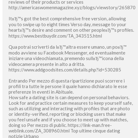
reviews of their products or services
http://americaswomenmagazine.xyz/blogs/viewstory/265870
ItвЂ™s got the best comprehensive free version, allowing
you to swipe up to eight times Verso day, message to your
heartвЂ™s desire and comment on other peopleвЂ™s profiles.
https://www.bestbuydir.com/TA_343515.html
Qua potrai scriverti da lвЂ™altra essere umano, un poвЂ™
modo avviene su Facebook Messenger, ed eventualmente
iniziare una videochiamata, premendo sullвЂ™icona della
videocamera presente in alto a dritta.
https://www.addgoodsites.com/details.php?id=530285
Entrando Per mezzo di questa ripartizione puoi scorrere i
profili tra tutte le persone il quale hanno dichiarato le esse
preferenze In eventi in Abituale.
How safe a dating site is can depend on personal behaviors.
Look for and practice certain measures to keep yourself safe,
such as utilizing and interacting with profiles that are photo
or identity-verified, reporting or blocking users that make
you feel unsafe and if you choose to meet up with matches,
doing so Per mezzo di public. https://link-man.free-
weblink.com/ZA_308960.html Top ultime cinque dating
notizie Urbano