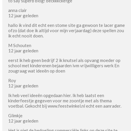
to say superb blog! beckkkckefge
anna clair
12 jaar geleden
hallo ik vind dit echt een stome site ga gewoon te lacer game
ofzo (dat doe ik altijd voor mijn verjaardag) deze spellen zou
ik echt nooit doen.
M Schouten
12 jaar geleden
eerst ik heb geen bedrijf 2 ik knutsel als opvang moeder op
school met kinderenen bejaarden ivm vrijwilligers werk En
zougraag wat ideeën op doen
Roy
12 jaar geleden
Ik heb veel ideeën opgedaan hier. Ik heb laatst een
kinderfeestje gegeven voor me zoontje met als thema
voetbal. Gekocht bij www.feestwinkel.nl echt een aanrader.
Glimkje
12 jaar geleden
Het is niet de bedoeling commerciële links op deze site te