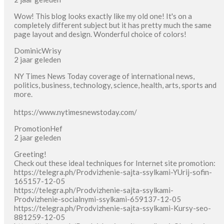
Wow! This blog looks exactly like my old one! It's on a
completely different subject but it has pretty much the same
page layout and design. Wonderful choice of colors!
DominicWrisy
2 jaar geleden
NY Times News Today coverage of international news,
politics, business, technology, science, health, arts, sports and
more.
https://www.nytimesnewstoday.com/
PromotionHef
2 jaar geleden
Greeting!
Check out these ideal techniques for Internet site promotion:
https://telegra.ph/Prodvizhenie-sajta-ssylkami-YUrij-sofin-
165157-12-05
https://telegra.ph/Prodvizhenie-sajta-ssylkami-
Prodvizhenie-socialnymi-ssylkami-659137-12-05
https://telegra.ph/Prodvizhenie-sajta-ssylkami-Kursy-seo-
881259-12-05