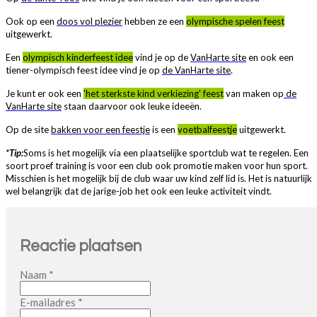
Ook op een
doos vol plezier
hebben ze een
olympische spelen feest
uitgewerkt.
Een
olympisch kinderfeest idee
vind je op de
VanHarte site
en ook een
tiener-olympisch feest idee vind je op
de VanHarte site
.
Je kunt er ook een
'het sterkste kind verkiezing' feest
van maken op
de
VanHarte site
staan daarvoor ook leuke ideeën.
Op de site
bakken voor een feestje
is een
voetbalfeestje
uitgewerkt.
*Tip:
Soms is het mogelijk via een plaatselijke sportclub wat te regelen. Een
soort proef training is voor een club ook promotie maken voor hun sport.
Misschien is het mogelijk bij de club waar uw kind zelf lid is. Het is natuurlijk
wel belangrijk dat de jarige-job het ook een leuke activiteit vindt.
Reactie plaatsen
Naam *
E-mailadres *