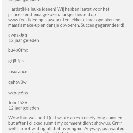
Hardstikke leuke ideeen! Wij hebben laatst voor het
princessenthema gekozen. Jurkjes besteld op
www.feestkleding-sawear.nl en lekker elkaar opmaken met
mama's make-up en dansje opvoeren. Succes gegarandeerd!
ewpsxigq
12 jaar geleden
bu4p8fmx
gfjihfps
insurance
qehoy3wl
wxxqc6ns
Johnf536
12 jaar geleden
Wow that was odd. I just wrote an extremely long comment
but after I clicked submit my comment didn't show up. Grrrr
well I'm not writing all that over again. Anyway, just wanted