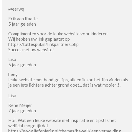
@eerwq
Erik van Raalte
5 jaar geleden
Complimenten voor de leuke website voor kinderen.
Wij hebben uw link geplaatst op
https://tuttespul.nl/linkpartners.php
Succes met uw website!
Lisa
5 jaar geleden
heey,
leuke website met handige tips, alleen ik zou het fijn vinden als
je een iets lichtere achtergrond doet... dat is wat mooier!!!
Lisa
René Meijer
7 jaar geleden
Hoi! Wat een leuke website met inspiratie en tips! Is het
wellicht mogelijk dat
https://www.liefenjarig.nl/themas/hawaii/ een vermelding