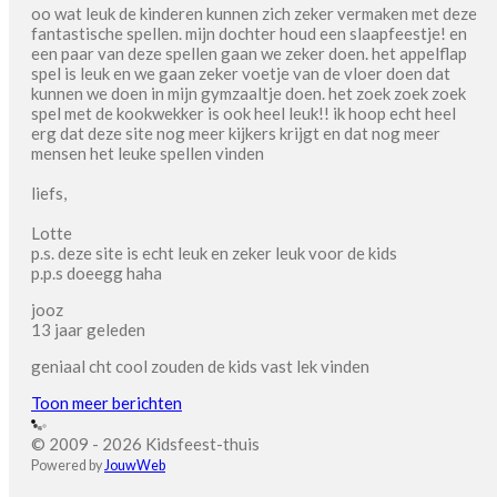
oo wat leuk de kinderen kunnen zich zeker vermaken met deze
fantastische spellen. mijn dochter houd een slaapfeestje! en
een paar van deze spellen gaan we zeker doen. het appelflap
spel is leuk en we gaan zeker voetje van de vloer doen dat
kunnen we doen in mijn gymzaaltje doen. het zoek zoek zoek
spel met de kookwekker is ook heel leuk!! ik hoop echt heel
erg dat deze site nog meer kijkers krijgt en dat nog meer
mensen het leuke spellen vinden
liefs,
Lotte
p.s. deze site is echt leuk en zeker leuk voor de kids
p.p.s doeegg haha
jooz
13 jaar geleden
geniaal cht cool zouden de kids vast lek vinden
Toon meer berichten
© 2009 - 2026 Kidsfeest-thuis
Powered by
JouwWeb