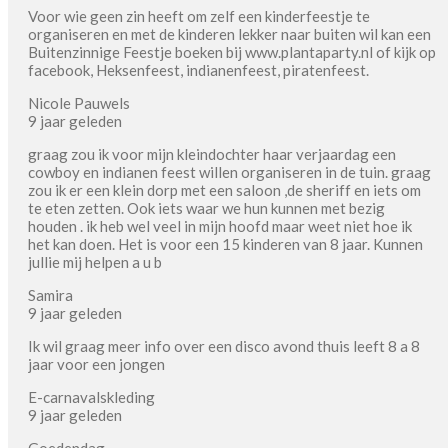
Voor wie geen zin heeft om zelf een kinderfeestje te
organiseren en met de kinderen lekker naar buiten wil kan een
Buitenzinnige Feestje boeken bij www.plantaparty.nl of kijk op
facebook, Heksenfeest, indianenfeest, piratenfeest.
Nicole Pauwels
9 jaar geleden
graag zou ik voor mijn kleindochter haar verjaardag een
cowboy en indianen feest willen organiseren in de tuin. graag
zou ik er een klein dorp met een saloon ,de sheriff en iets om
te eten zetten. Ook iets waar we hun kunnen met bezig
houden . ik heb wel veel in mijn hoofd maar weet niet hoe ik
het kan doen. Het is voor een 15 kinderen van 8 jaar. Kunnen
jullie mij helpen a u b
Samira
9 jaar geleden
Ik wil graag meer info over een disco avond thuis leeft 8 a 8
jaar voor een jongen
E-carnavalskleding
9 jaar geleden