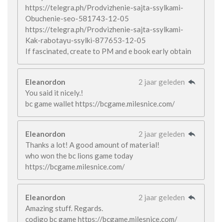
https://telegra.ph/Prodvizhenie-sajta-ssylkami-
Obuchenie-seo-581743-12-05
https://telegra.ph/Prodvizhenie-sajta-ssylkami-
Kak-rabotayu-ssylki-877653-12-05
If fascinated, create to PM and e book early obtain
Eleanordon
2 jaar geleden
You said it nicely.!
bc game wallet https://bcgame.milesnice.com/
Eleanordon
2 jaar geleden
Thanks a lot! A good amount of material!
who won the bc lions game today
https://bcgame.milesnice.com/
Eleanordon
2 jaar geleden
Amazing stuff. Regards.
codigo bc game https://bcgame.milesnice.com/