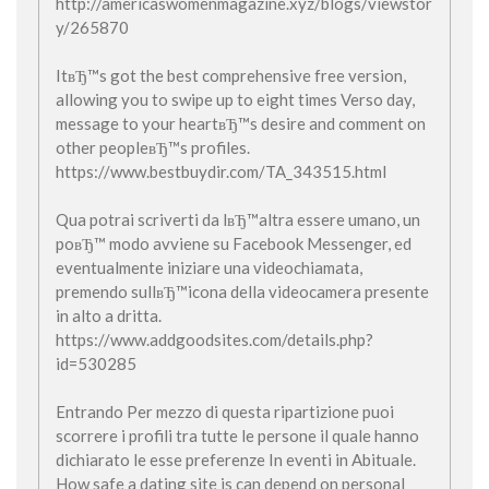
http://americaswomenmagazine.xyz/blogs/viewstor
y/265870
ItвЂ™s got the best comprehensive free version,
allowing you to swipe up to eight times Verso day,
message to your heartвЂ™s desire and comment on
other peopleвЂ™s profiles.
https://www.bestbuydir.com/TA_343515.html
Qua potrai scriverti da lвЂ™altra essere umano, un
poвЂ™ modo avviene su Facebook Messenger, ed
eventualmente iniziare una videochiamata,
premendo sullвЂ™icona della videocamera presente
in alto a dritta.
https://www.addgoodsites.com/details.php?
id=530285
Entrando Per mezzo di questa ripartizione puoi
scorrere i profili tra tutte le persone il quale hanno
dichiarato le esse preferenze In eventi in Abituale.
How safe a dating site is can depend on personal