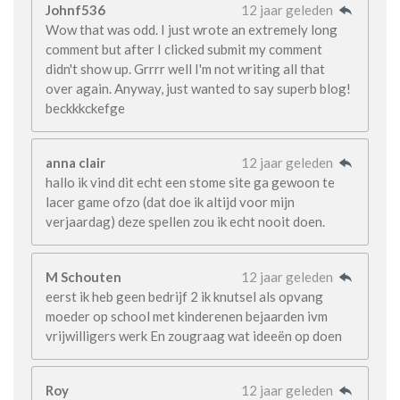
Johnf536
12 jaar geleden
Wow that was odd. I just wrote an extremely long
comment but after I clicked submit my comment
didn't show up. Grrrr well I'm not writing all that
over again. Anyway, just wanted to say superb blog!
beckkkckefge
anna clair
12 jaar geleden
hallo ik vind dit echt een stome site ga gewoon te
lacer game ofzo (dat doe ik altijd voor mijn
verjaardag) deze spellen zou ik echt nooit doen.
M Schouten
12 jaar geleden
eerst ik heb geen bedrijf 2 ik knutsel als opvang
moeder op school met kinderenen bejaarden ivm
vrijwilligers werk En zougraag wat ideeën op doen
Roy
12 jaar geleden