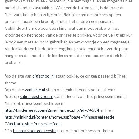
gaat ook) tussen twee kinderen in, die niet mag vallen en mogen ze niet
met de handen vastpakken. Wanneer de ballon valt , is dat paar af.
*Een variatie op het ezeltje prik. Plak of teken een prinses op een
prikbord, maak een kroontje met in het midden een punaise.
Geblindoekt om de beurt een kind, wat dan moet proberen het
kroontje op het hoofd van de prinses te prikken. Voor de veiligheid kun
je ook een metalen bord gebruiken en het kroontje op een magneetje.
Vinden kinderen blinddoeken eng, kun je ook een doek over de plaat
hangen en dan moeten de kinderen met de hand onder de doek het
proberen.
*op de site van
digischool.nl
staan ook leuke dingen passend bij het
thema.
*op de site
vanharte.nl
staan ook leuke ideeën voor dit thema.
*ook op
safira leest voor.nl
staan ideeën voor het prinsessen thema.
*hier ook prinsessenfeest ideeën:
http://kinderfeest.come2me.nl/index.php?id=74684
en hier:
http://mijnkind.nl/content/home.asp?page=Prinsessenfeestje
*
Van Harte site: Prinsessenfeest
*Op
bakken voor een feestje
is er ook het prinsessen-thema.