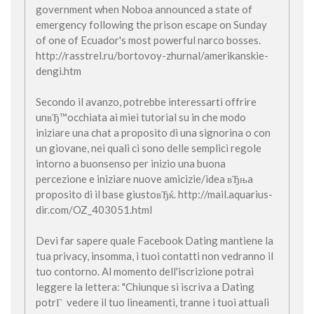
government when Noboa announced a state of
emergency following the prison escape on Sunday
of one of Ecuador's most powerful narco bosses.
http://rasstrel.ru/bortovoy-zhurnal/amerikanskie-
dengi.htm
Secondo il avanzo, potrebbe interessarti offrire
unвЂ™occhiata ai miei tutorial su in che modo
iniziare una chat a proposito di una signorina o con
un giovane, nei quali ci sono delle semplici regole
intorno a buonsenso per inizio una buona
percezione e iniziare nuove amicizie/idea вЂњa
proposito di il base giustoвЂќ. http://mail.aquarius-
dir.com/OZ_403051.html
Devi far sapere quale Facebook Dating mantiene la
tua privacy, insomma, i tuoi contatti non vedranno il
tuo contorno. Al momento dell'iscrizione potrai
leggere la lettera: "Chiunque si iscriva a Dating
potrГ vedere il tuo lineamenti, tranne i tuoi attuali