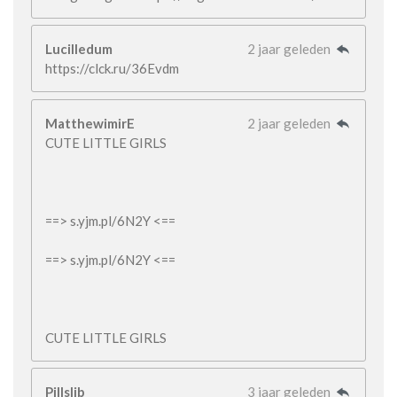
Lucilledum
2 jaar geleden
https://clck.ru/36Evdm
MatthewimirE
2 jaar geleden
CUTE LITTLE GIRLS
==> s.yjm.pl/6N2Y <==
==> s.yjm.pl/6N2Y <==
CUTE LITTLE GIRLS
Pillslib
3 jaar geleden