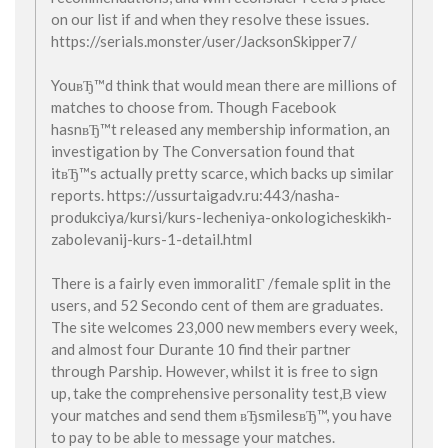
on our list if and when they resolve these issues.
https://serials.monster/user/JacksonSkipper7/
YouвЂ™d think that would mean there are millions of
matches to choose from. Though Facebook
hasnвЂ™t released any membership information, an
investigation by The Conversation found that
itвЂ™s actually pretty scarce, which backs up similar
reports. https://ussurtaigadv.ru:443/nasha-
produkciya/kursi/kurs-lecheniya-onkologicheskikh-
zabolevanij-kurs-1-detail.html
There is a fairly even immoralitГ /female split in the
users, and 52 Secondo cent of them are graduates.
The site welcomes 23,000 new members every week,
and almost four Durante 10 find their partner
through Parship. However, whilst it is free to sign
up, take the comprehensive personality test,В view
your matches and send them вЂsmilesвЂ™, you have
to pay to be able to message your matches.