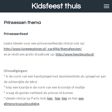
Kidsfeest thuis
Ga
direct
naar
de
Prinsessen thema
hoofdinhoud
Prinsessenfeest
Leuke ideeën voor een prinsessenfeestje vind je ook op:
http://www.jongegezinnen.nl/_partijtje/themafeesten/
en je vindt een gratis draaiboek op:
http://www.feestjessite.nl/
Uitnodigingen:
* in de vorm van een handspiegel met aluminiumfolie als spiegel en aan
de achterzijde de tekst
* knip een kaartje in de vorm van een kroontje of muiltje
* vraag de gasten verkleed als princes te komen
* ideeën vind je op Party-kids
hier
,
hier
,
hier
en hier
een
glitterprinsesuitnodiging
.