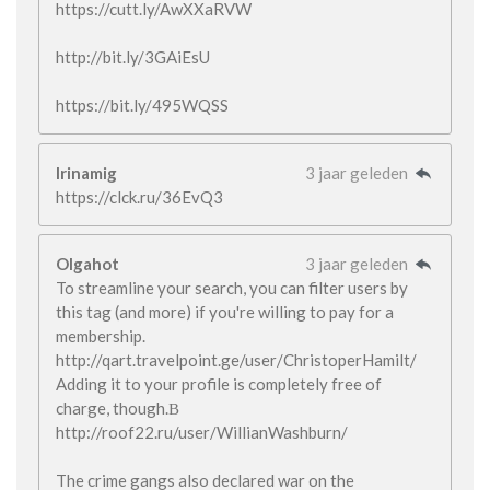
https://cutt.ly/AwXXaRVW
http://bit.ly/3GAiEsU
https://bit.ly/495WQSS
Irinamig
3 jaar geleden
https://clck.ru/36EvQ3
Olgahot
3 jaar geleden
To streamline your search, you can filter users by
this tag (and more) if you're willing to pay for a
membership.
http://qart.travelpoint.ge/user/ChristoperHamilt/
Adding it to your profile is completely free of
charge, though.В
http://roof22.ru/user/WillianWashburn/
The crime gangs also declared war on the