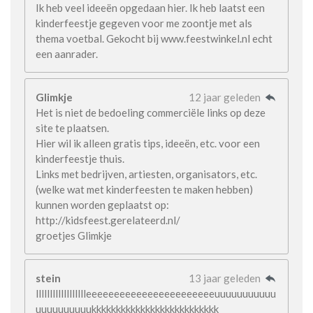
Ik heb veel ideeën opgedaan hier. Ik heb laatst een
kinderfeestje gegeven voor me zoontje met als
thema voetbal. Gekocht bij www.feestwinkel.nl echt
een aanrader.
Glimkje
12 jaar geleden
Het is niet de bedoeling commerciële links op deze
site te plaatsen.
Hier wil ik alleen gratis tips, ideeën, etc. voor een
kinderfeestje thuis.
Links met bedrijven, artiesten, organisators, etc.
(welke wat met kinderfeesten te maken hebben)
kunnen worden geplaatst op:
http://kidsfeest.gerelateerd.nl/
groetjes Glimkje
stein
13 jaar geleden
lllllllllllllllllleeeeeeeeeeeeeeeeeeeeeeeuuuuuuuuuuu
uuuuuuuuuukkkkkkkkkkkkkkkkkkkkkkkkkk