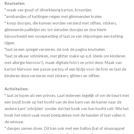
Knutselen:
* maak van goud-of zilverkleurig karton, kroontjes
*armbandjes of kettingen reigen met glimmenden kralen
* koop doosjes, die kunnen worden versierd met stiften, stickers,
glimmende pailletjes etc tot sieraden doosjes en doe hierin
bijvoorbeeld een snoepketting of laat ze van chipsringen een ketting
rijgen.
*laat ze een spiegel versieren, zie ook de pagina knutselen.
*laat ze elkaar schminken, met glitter make-up e.d. (denk om kinderen
met allergie hiervoor!), maak digitale foto's en print deze. Maak van
karton hiervoor een passe-partou of een lijstje voor de foto en laat de
kinderen deze versieren met stickers, glitters en stiften.
Activiteiten:
* laat ze lopen als een prinses. Laat iedereen tegelijk of om de beurt met
een (oud) boek op het hoofd van de éne kant van de kamer naar de
andere kant 'schrijden' zonder dat het boek van hun hoofd valt. Wie het
boek het minst vaak moet beetpakken met de handen of laat vallen is
de winnaar.
* dansjes samen doen. Dit kan ook met een ballon (bal of sinaasappel