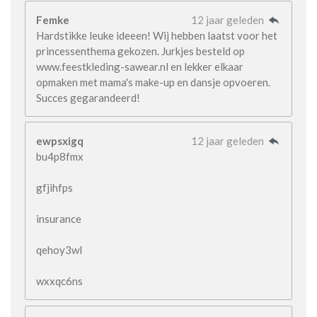
Femke
12 jaar geleden
Hardstikke leuke ideeen! Wij hebben laatst voor het
princessenthema gekozen. Jurkjes besteld op
www.feestkleding-sawear.nl en lekker elkaar
opmaken met mama's make-up en dansje opvoeren.
Succes gegarandeerd!
ewpsxigq
12 jaar geleden
bu4p8fmx
gfjihfps
insurance
qehoy3wl
wxxqc6ns