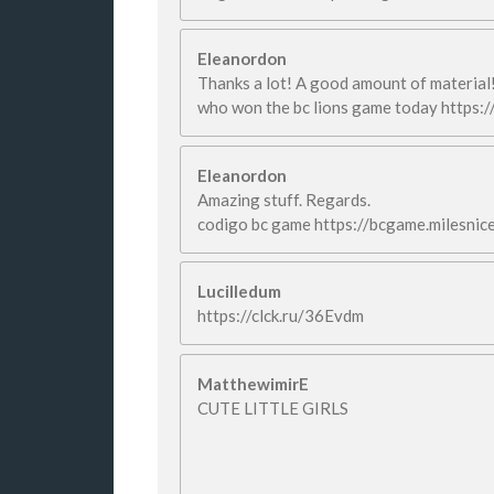
Eleanordon
Thanks a lot! A good amount of material
who won the bc lions game today https:
Eleanordon
Amazing stuff. Regards.
codigo bc game https://bcgame.milesnic
Lucilledum
https://clck.ru/36Evdm
MatthewimirE
CUTE LITTLE GIRLS