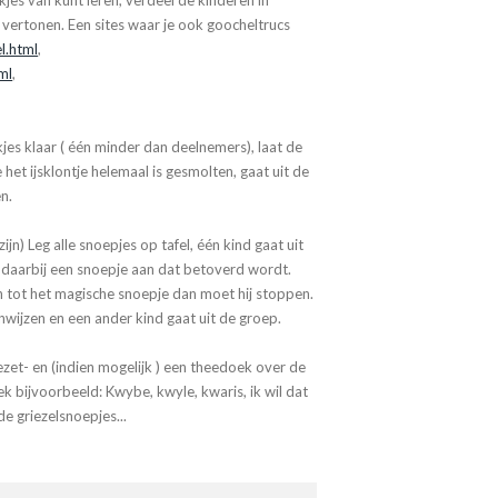
kjes van kunt leren, verdeel de kinderen in
r vertonen. Een sites waar je ook goocheltrucs
l.html
,
ml
,
kjes klaar ( één minder dan deelnemers), laat de
e het ijsklontje helemaal is gesmolten, gaat uit de
n.
jn) Leg alle snoepjes op tafel, één kind gaat uit
 daarbij een snoepje aan dat betoverd wordt.
n tot het magische snoepje dan moet hij stoppen.
nwijzen en een ander kind gaat uit de groep.
zet- en (indien mogelijk ) een theedoek over de
k bijvoorbeeld: Kwybe, kwyle, kwaris, ik wil dat
de griezelsnoepjes...