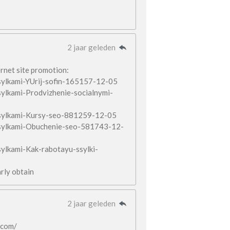
2 jaar geleden
ernet site promotion:
ssylkami-YUrij-sofin-165157-12-05
sylkami-Prodvizhenie-socialnymi-
-ssylkami-Kursy-seo-881259-12-05
-ssylkami-Obuchenie-seo-581743-12-
sylkami-Kak-rabotayu-ssylki-
arly obtain
2 jaar geleden
.com/