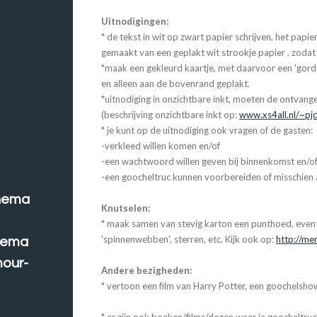
Uitnodigingen:
* de tekst in wit op zwart papier schrijven, het papier
gemaakt van een geplakt wit strookje papier , zodat h
*maak een gekleurd kaartje, met daarvoor een 'gordi
en alleen aan de bovenrand geplakt.
*uitnodiging in onzichtbare inkt, moeten de ontvang
(beschrijving onzichtbare inkt op:
www.xs4all.nl/~pj
* je kunt op de uitnodiging ook vragen of de gasten:
-verkleed willen komen en/of
-een wachtwoord willen geven bij binnenkomst en/o
-een goocheltruc kunnen voorbereiden of misschien 
thema
Knutselen:
* maak samen van stevig karton een punthoed, even
'spinnenwebben', sterren, etc. Kijk ook op:
http://me
hema
mour-
Andere bezigheden:
* vertoon een film van Harry Potter, een goochelshow 