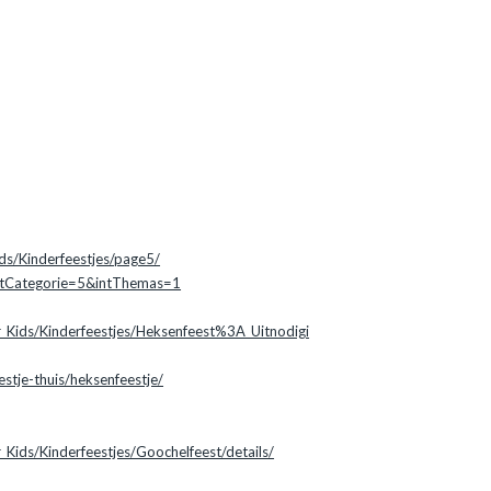
n
ds/Kinderfeestjes/page5/
intCategorie=5&intThemas=1
_Kids/Kinderfeestjes/Heksenfeest%3A_Uitnodigi
stje-thuis/heksenfeestje/
Kids/Kinderfeestjes/Goochelfeest/details/