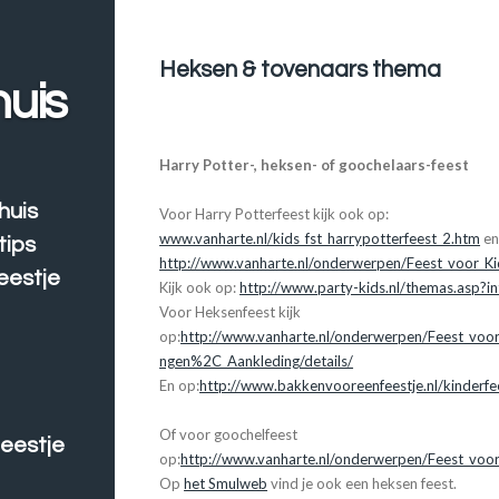
Heksen & tovenaars thema
huis
Harry Potter-, heksen- of goochelaars-feest
huis
Voor Harry Potterfeest kijk ook op:
www.vanharte.nl/kids_fst_harrypotterfeest_2.htm
e
tips
http://www.vanharte.nl/onderwerpen/Feest_voor_Ki
feestje
Kijk ook op:
http://www.party-kids.nl/themas.asp?
Voor Heksenfeest kijk
op:
http://www.vanharte.nl/onderwerpen/Feest_voor
ngen%2C_Aankleding/details/
En op:
http://www.bakkenvooreenfeestje.nl/kinderfee
Of voor goochelfeest
eestje
op:
http://www.vanharte.nl/onderwerpen/Feest_voor_
Op
het Smulweb
vind je ook een heksen feest.