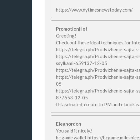
https://www.nytimesnewstoday.com/
PromotionHef
Greeting!
Check out these ideal techniques for Int
https://telegra.ph/Prodvizhenie-sajta-
https://telegra.ph/Prodvizhenie-sajta-s
ssylkami-659137-12-05
https://telegra.ph/Prodvizhenie-sajta
https://telegra.ph/Prodvizhenie-sajta
05
https://telegra.ph/Prodvizhenie-sajta-s
877653-12-05
If fascinated, create to PM and e book e
Eleanordon
You said it nicely.!
bc game wallet https://bcgame.milesnice