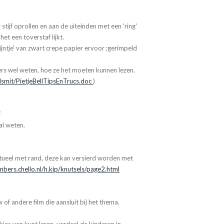
 stijf oprollen en aan de uiteinden met een 'ring'
et een toverstaf lijkt.
jntje' van zwart crepe papier ervoor ;gerimpeld
ers wel weten, hoe ze het moeten kunnen lezen.
dsmit/PietjeBellTipsEnTrucs.doc
)
f
al weten.
tueel met rand, deze kan versierd worden met
mbers.chello.nl/h.kip/knutsels/page2.html
of andere film die aansluit bij het thema.