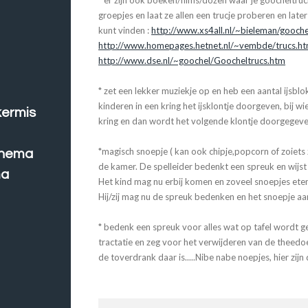
* er zijn ook boeken/films/dozen waar je goocheltruc
groepjes en laat ze allen een trucje proberen en late
kunt vinden :
http://www.xs4all.nl/~bieleman/gooche
http://www.homepages.hetnet.nl/~vembde/trucs.ht
http://www.dse.nl/~goochel/Goocheltrucs.htm
* zet een lekker muziekje op en heb een aantal ijsblo
kinderen in een kring het ijsklontje doorgeven, bij wi
kermis
kring en dan wordt het volgende klontje doorgegeve
*magisch snoepje ( kan ook chipje,popcorn of zoiets zi
thema
de kamer. De spelleider bedenkt een spreuk en wijst
ma
Het kind mag nu erbij komen en zoveel snoepjes ete
Hij/zij mag nu de spreuk bedenken en het snoepje aa
* bedenk een spreuk voor alles wat op tafel wordt ge
tractatie en zeg voor het verwijderen van de theedoe
de toverdrank daar is.....Nibe nabe noepjes, hier zijn 