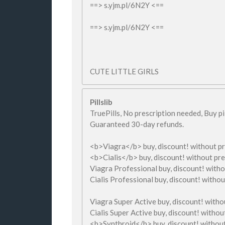
==> s.yjm.pl/6N2Y <==
==> s.yjm.pl/6N2Y <==
CUTE LITTLE GIRLS
Pillslib
TruePills, No prescription needed, Buy p
Guaranteed 30-day refunds.
<b>Viagra</b> buy, discount! without pr
<b>Cialis</b> buy, discount! without pre
Viagra Professional buy, discount! witho
Cialis Professional buy, discount! withou
Viagra Super Active buy, discount! witho
Cialis Super Active buy, discount! withou
<b>Synthroid</b> buy, discount! without