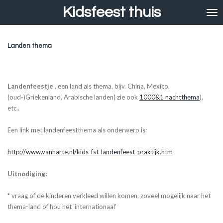
Kidsfeest thuis
Ga
direct
naar
de
Landen thema
hoofdinhoud
Landenfeestje
, een land als thema, bijv. China, Mexico,
(oud-)Griekenland, Arabische landen( zie ook
1000&1 nachtthema
),
etc..
Een link met landenfeestthema als onderwerp is:
http://www.vanharte.nl/kids_fst_landenfeest_praktijk.htm
Uitnodiging:
* vraag of de kinderen verkleed willen komen, zoveel mogelijk naar het
thema-land of hou het 'internationaal'