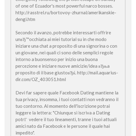
of one of Ecuador's most powerful narco bosses.
http://rasstrel.ru/bortovoy-zhurnal/amerikanskie-
dengi.htm
Secondo il avanzo, potrebbe interessarti offrire
unвЂ™occhiata ai miei tutorial su in che modo
iniziare una chat a proposito di una signorina o con
un giovane, nei quali ci sono delle semplici regole
intorno a buonsenso per inizio una buona
percezione e iniziare nuove amicizie/idea вЂњa
proposito di il base giustoвЂќ. http://mail.aquarius-
dir.com/OZ_403051.html
Devi far sapere quale Facebook Dating mantiene la
tua privacy, insomma, i tuoi contatti non vedranno il
tuo contorno. Al momento dell'iscrizione potrai
leggere la lettera: "Chiunque si iscriva a Dating
potrГ vedere il tuo lineamenti, tranne i tuoi attuali
amici nato da Facebook e le persone il quale hai
impedito".