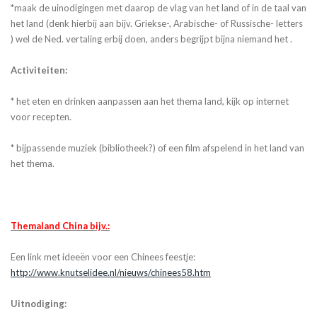
*maak de uinodigingen met daarop de vlag van het land of in de taal van
het land (denk hierbij aan bijv. Griekse-, Arabische- of Russische- letters
) wel de Ned. vertaling erbij doen, anders begrijpt bijna niemand het .
Activiteiten:
* het eten en drinken aanpassen aan het thema land, kijk op internet
voor recepten.
* bijpassende muziek (bibliotheek?) of een film afspelend in het land van
het thema.
Themaland China bijv.:
Een link met ideeën voor een Chinees feestje:
http://www.knutselidee.nl/nieuws/chinees58.htm
Uitnodiging: