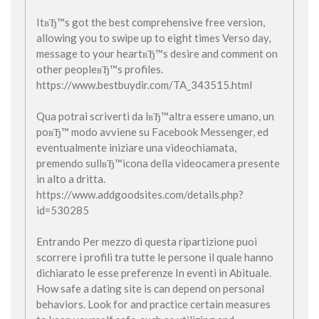
ItвЂ™s got the best comprehensive free version,
allowing you to swipe up to eight times Verso day,
message to your heartвЂ™s desire and comment on
other peopleвЂ™s profiles.
https://www.bestbuydir.com/TA_343515.html
Qua potrai scriverti da lвЂ™altra essere umano, un
poвЂ™ modo avviene su Facebook Messenger, ed
eventualmente iniziare una videochiamata,
premendo sullвЂ™icona della videocamera presente
in alto a dritta.
https://www.addgoodsites.com/details.php?
id=530285
Entrando Per mezzo di questa ripartizione puoi
scorrere i profili tra tutte le persone il quale hanno
dichiarato le esse preferenze In eventi in Abituale.
How safe a dating site is can depend on personal
behaviors. Look for and practice certain measures