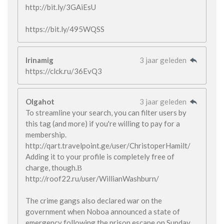
http://bit.ly/3GAiEsU
https://bit.ly/495WQSS
Irinamig
3 jaar geleden
https://clck.ru/36EvQ3
Olgahot
3 jaar geleden
To streamline your search, you can filter users by
this tag (and more) if you're willing to pay for a
membership.
http://qart.travelpoint.ge/user/ChristoperHamilt/
Adding it to your profile is completely free of
charge, though.В
http://roof22.ru/user/WillianWashburn/
The crime gangs also declared war on the
government when Noboa announced a state of
emergency following the prison escape on Sunday