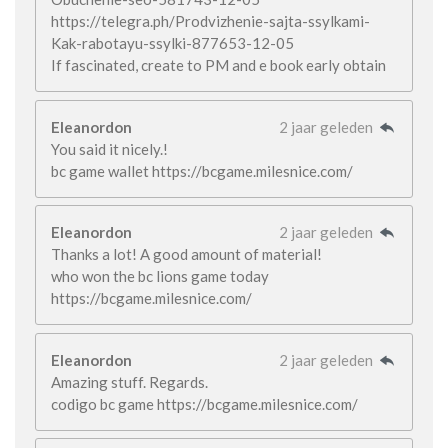
https://telegra.ph/Prodvizhenie-sajta-ssylkami-
Kak-rabotayu-ssylki-877653-12-05
If fascinated, create to PM and e book early obtain
Eleanordon
2 jaar geleden
You said it nicely.!
bc game wallet https://bcgame.milesnice.com/
Eleanordon
2 jaar geleden
Thanks a lot! A good amount of material!
who won the bc lions game today
https://bcgame.milesnice.com/
Eleanordon
2 jaar geleden
Amazing stuff. Regards.
codigo bc game https://bcgame.milesnice.com/