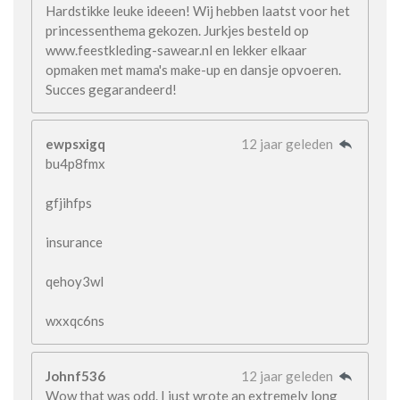
Hardstikke leuke ideeen! Wij hebben laatst voor het
princessenthema gekozen. Jurkjes besteld op
www.feestkleding-sawear.nl en lekker elkaar
opmaken met mama's make-up en dansje opvoeren.
Succes gegarandeerd!
ewpsxigq
12 jaar geleden
bu4p8fmx
gfjihfps
insurance
qehoy3wl
wxxqc6ns
Johnf536
12 jaar geleden
Wow that was odd. I just wrote an extremely long