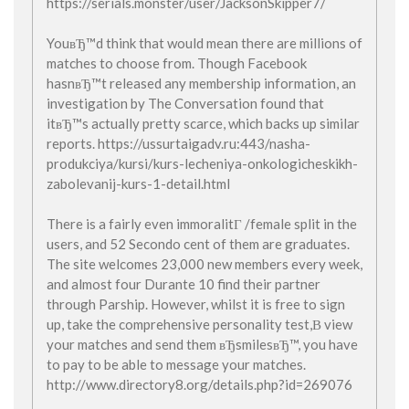
https://serials.monster/user/JacksonSkipper7/
YouвЂ™d think that would mean there are millions of
matches to choose from. Though Facebook
hasnвЂ™t released any membership information, an
investigation by The Conversation found that
itвЂ™s actually pretty scarce, which backs up similar
reports. https://ussurtaigadv.ru:443/nasha-
produkciya/kursi/kurs-lecheniya-onkologicheskikh-
zabolevanij-kurs-1-detail.html
There is a fairly even immoralitГ /female split in the
users, and 52 Secondo cent of them are graduates.
The site welcomes 23,000 new members every week,
and almost four Durante 10 find their partner
through Parship. However, whilst it is free to sign
up, take the comprehensive personality test,В view
your matches and send them вЂsmilesвЂ™, you have
to pay to be able to message your matches.
http://www.directory8.org/details.php?id=269076