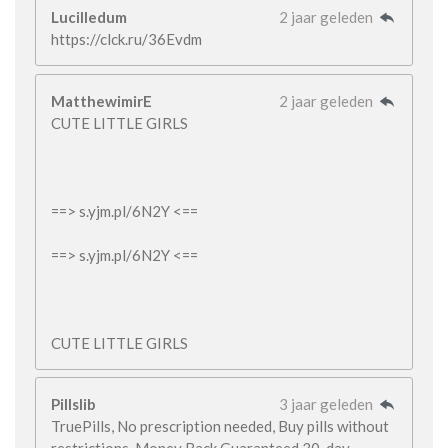
Lucilledum
2 jaar geleden
https://clck.ru/36Evdm
MatthewimirE
2 jaar geleden
CUTE LITTLE GIRLS
==> s.yjm.pl/6N2Y <==
==> s.yjm.pl/6N2Y <==
CUTE LITTLE GIRLS
Pillslib
3 jaar geleden
TruePills, No prescription needed, Buy pills without