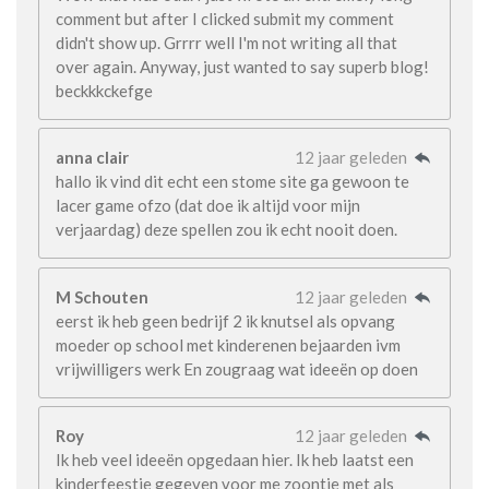
comment but after I clicked submit my comment
didn't show up. Grrrr well I'm not writing all that
over again. Anyway, just wanted to say superb blog!
beckkkckefge
anna clair
12 jaar geleden
hallo ik vind dit echt een stome site ga gewoon te
lacer game ofzo (dat doe ik altijd voor mijn
verjaardag) deze spellen zou ik echt nooit doen.
M Schouten
12 jaar geleden
eerst ik heb geen bedrijf 2 ik knutsel als opvang
moeder op school met kinderenen bejaarden ivm
vrijwilligers werk En zougraag wat ideeën op doen
Roy
12 jaar geleden
Ik heb veel ideeën opgedaan hier. Ik heb laatst een
kinderfeestje gegeven voor me zoontje met als