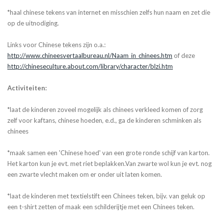
*haal chinese tekens van internet en misschien zelfs hun naam en zet die
op de uitnodiging.
Links voor Chinese tekens zijn o.a.:
http://www.chineesvertaalbureau.nl/Naam_in_chinees.htm
of deze
http://chineseculture.about.com/library/character/blzi.htm
Activiteiten:
*laat de kinderen zoveel mogelijk als chinees verkleed komen of zorg
zelf voor kaftans, chinese hoeden, e.d., ga de kinderen schminken als
chinees
*maak samen een 'Chinese hoed' van een grote ronde schijf van karton.
Het karton kun je evt. met riet beplakken.Van zwarte wol kun je evt. nog
een zwarte vlecht maken om er onder uit laten komen.
*laat de kinderen met textielstift een Chinees teken, bijv. van geluk op
een t-shirt zetten of maak een schilderijtje met een Chinees teken.