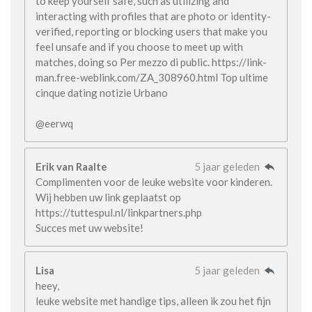
to keep yourself safe, such as utilizing and
interacting with profiles that are photo or identity-
verified, reporting or blocking users that make you
feel unsafe and if you choose to meet up with
matches, doing so Per mezzo di public. https://link-
man.free-weblink.com/ZA_308960.html Top ultime
cinque dating notizie Urbano
@eerwq
Erik van Raalte
5 jaar geleden
Complimenten voor de leuke website voor kinderen.
Wij hebben uw link geplaatst op
https://tuttespul.nl/linkpartners.php
Succes met uw website!
Lisa
5 jaar geleden
heey,
leuke website met handige tips, alleen ik zou het fijn