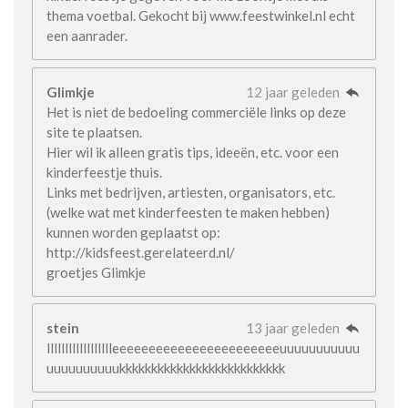
thema voetbal. Gekocht bij www.feestwinkel.nl echt
een aanrader.
Glimkje
12 jaar geleden
Het is niet de bedoeling commerciële links op deze
site te plaatsen.
Hier wil ik alleen gratis tips, ideeën, etc. voor een
kinderfeestje thuis.
Links met bedrijven, artiesten, organisators, etc.
(welke wat met kinderfeesten te maken hebben)
kunnen worden geplaatst op:
http://kidsfeest.gerelateerd.nl/
groetjes Glimkje
stein
13 jaar geleden
lllllllllllllllllleeeeeeeeeeeeeeeeeeeeeeeuuuuuuuuuuu
uuuuuuuuuukkkkkkkkkkkkkkkkkkkkkkkkkk