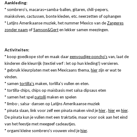
Aankleding:
* sombrero's, macaras=samba-ballen, gitaren, chili-pepers,
maïskolven, cactussen, bonte kleden, etc. neerzetten of ophangen
* Latijns Amerikaanse muziek, het nummer Mexico van de
Zangeres
zonder naam
of
Samson&Gert
en lekker samen meezingen.
Activiteiten:
* koop goedkope stof en maak daar
eenvoudige poncho's
van, laat de
kinderen die kleurrijk (textiel verf : let op hun kleding!) versieren.
* gebruik kleurplaten met een Mexicaans thema,
hier
zijn er wat te
vinden.
* samen
tortilla's
maken, torlilla's vullen en eten.
* tortilla-chips, chips op maïsbasis met salsa dipsaus eten
* samen het spel
patolli
maken en spelen
* limbo-, salsa- dansen op Latijns Amerikaanse muziek
* pinata slaan, link voor zelf een pinata maken vind je
hier
,
hier
en
hier
.
De pinata kun je vullen met een traktatie, maar voor ook aan het eind
van het feestje met meegeef cadeautjes.
* orgami kleine sombrero's vouwen vind je
hier
.