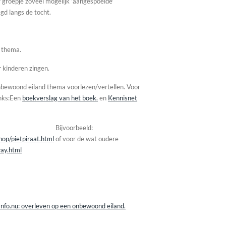
r groepje zoveel mogelijk 'aangespoelde'
gd langs de tocht.
t thema.
 kinderen zingen.
nbewoond eiland thema voorlezen/vertellen.
Voor
nks:
Een
boekverslag van het boek.
en
Kennisnet
ken. Bijvoorbeeld:
op/pietpiraat.html
of voor de wat oudere
way.html
Info.nu: overleven op een onbewoond eiland.