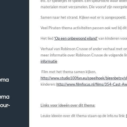
etc. Er
spelletjes te spelen. Een speurtocht waar iede
materialen moet verzamelen. Die vooraf zijn neergele
Samen naar het strand. Kijken wat er is aangespoeld.
Veel Piraten-thema activiteiten passen ook wel bij di
Het lied
'Op een onbewoond eiland'
van kinderen voor
Verhaal van Robinson Crusoe of ander verhaal met o
meer informatie over Robinson Crusoe de volgende li
informatie
Film met het thema samen kij
http://www.studio100fan.eu/speelhoek/bigenbetsy/sh
hema
kinderen:
http://www.filmfocus.nl/films/354-Cast-A
hema
our-
Links voor ideeën over dit thema:
Leuke ideeën over dit thema staan op de info.nu link: