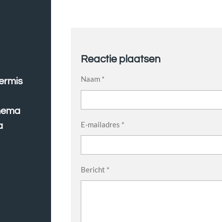
Reactie plaatsen
Naam *
ermis
thema
E-mailadres *
a
Bericht *