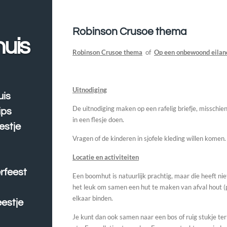
Robinson Crusoe thema
huis
Robinson Crusoe thema
of
Op een onbewoond eilan
Uitnodiging
uis
De uitnodiging maken op een rafelig briefje, misschi
ips
in een flesje doen.
estje
Vragen of de kinderen in sjofele kleding willen komen.
Locatie en a
ctiviteiten
erfeest
Een boomhut is natuurlijk prachtig, maar die heeft niet
het leuk om samen een hut te maken van afval hout (p
elkaar binden.
estje
Je kunt dan ook s
amen naar een bos of ruig stukje te