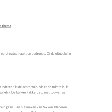
d thema
en eerst natgemaakt en gedroogd. Of de uitnodiging
 iedereen in de achtertuin. Als er de ruimte is, is
allets). De balken, takken, etc met touwen aan
rrein gaan. Een hut maken van takken, bladeren,