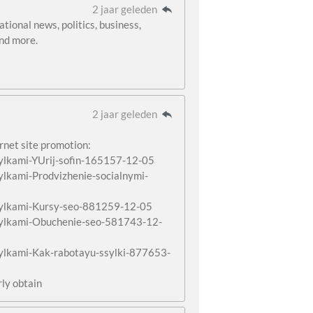
2 jaar geleden
ional news, politics, business,
and more.
2 jaar geleden
rnet site promotion:
ssylkami-YUrij-sofin-165157-12-05
sylkami-Prodvizhenie-socialnymi-
ssylkami-Kursy-seo-881259-12-05
ssylkami-Obuchenie-seo-581743-12-
ssylkami-Kak-rabotayu-ssylki-877653-
rly obtain