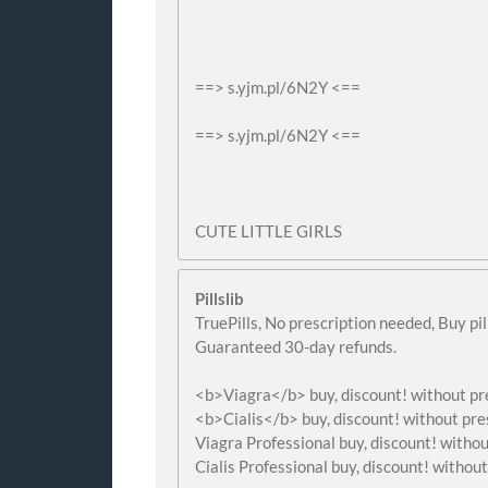
==> s.yjm.pl/6N2Y <==
==> s.yjm.pl/6N2Y <==
CUTE LITTLE GIRLS
Pillslib
TruePills, No prescription needed, Buy pi
Guaranteed 30-day refunds.
<b>Viagra</b> buy, discount! without pre
<b>Cialis</b> buy, discount! without pre
Viagra Professional buy, discount! withou
Cialis Professional buy, discount! without