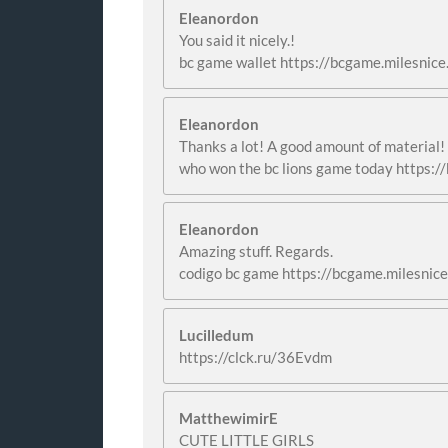
Eleanordon
You said it nicely.!
bc game wallet https://bcgame.milesnice
Eleanordon
Thanks a lot! A good amount of material!
who won the bc lions game today https:/
Eleanordon
Amazing stuff. Regards.
codigo bc game https://bcgame.milesnic
Lucilledum
https://clck.ru/36Evdm
MatthewimirE
CUTE LITTLE GIRLS