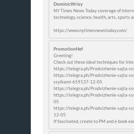
DominicWrisy
NY Times News Today coverage of internat
technology, science, health, arts, sports 
https://www.nytimesnewstoday.com/
PromotionHef
Greeting!
Check out these ideal techniques for Inte
https://telegra.ph/Prodvizhenie-sajta-
https://telegra.ph/Prodvizhenie-sajta-s
ssylkami-659137-12-05
https://telegra.ph/Prodvizhenie-sajta-
https://telegra.ph/Prodvizhenie-sajta-
05
https://telegra.ph/Prodvizhenie-sajta-
12-05
If fascinated, create to PM and e book ea