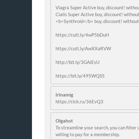
Viagra Super Active buy, discount! withou
Cialis Super Active buy, discount! without
<b>Synthroid</b> buy, discount! without 
https://cutt.ly/4wP5bDuH
https://cutt.ly/AwXXaRVW
http://bit.ly/3GAiEsU
https://bit.ly/495WQSS
Irinamig
https://clck.ru/36EvQ3
Olgahot
To streamline your search, you can filter 
willing to pay for a membership.