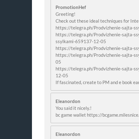
PromotionHef
Greeting!
Check out these ideal techniques for Inte
https://telegra.ph/Prodvizhenie-sajta-
https://telegra.ph/Prodvizhenie-sajta-s
ssylkami-659137-12-05
https://telegra.ph/Prodvizhenie-sajta-
https://telegra.ph/Prodvizhenie-sajta-
05
https://telegra.ph/Prodvizhenie-sajta-
12-05
If fascinated, create to PM and e book ea
Eleanordon
You said it nicely.!
bc game wallet https://bcgame.milesnice
Eleanordon