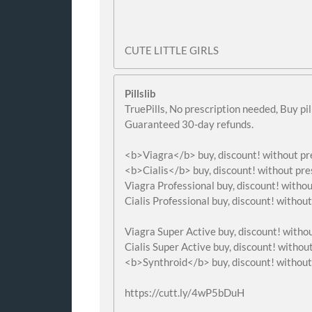
CUTE LITTLE GIRLS
Pillslib
TruePills, No prescription needed, Buy pi
Guaranteed 30-day refunds.
<b>Viagra</b> buy, discount! without pre
<b>Cialis</b> buy, discount! without pre
Viagra Professional buy, discount! withou
Cialis Professional buy, discount! without
Viagra Super Active buy, discount! withou
Cialis Super Active buy, discount! without
<b>Synthroid</b> buy, discount! without 
https://cutt.ly/4wP5bDuH