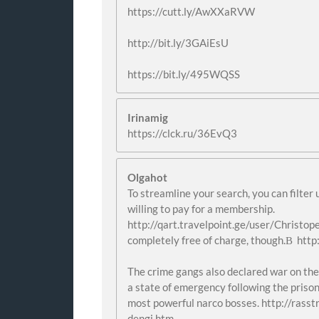
https://cutt.ly/AwXXaRVW
http://bit.ly/3GAiEsU
https://bit.ly/495WQSS
Irinamig
https://clck.ru/36EvQ3
Olgahot
To streamline your search, you can filter 
willing to pay for a membership.
http://qart.travelpoint.ge/user/Christope
completely free of charge, though.В htt
The crime gangs also declared war on 
a state of emergency following the priso
most powerful narco bosses. http://rass
dengi.htm