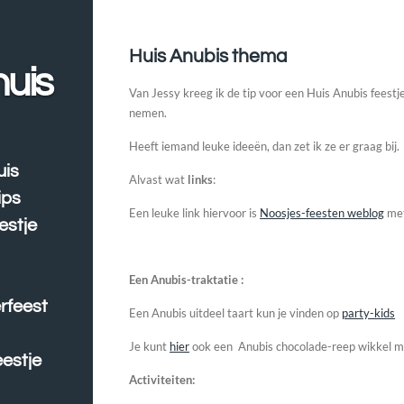
Huis Anubis thema
huis
Van Jessy kreeg ik de tip voor een Huis Anubis feestj
nemen.
Heeft iemand leuke ideeën, dan zet ik ze er graag bij.
uis
Alvast wat
links
:
ips
Een leuke link hiervoor is
Noosjes-feesten weblog
met
estje
Een Anubis-traktatie :
erfeest
Een Anubis uitdeel taart kun je vinden op
party-kids
Je kunt
hier
ook een Anubis chocolade-reep wikkel mak
estje
Activiteiten: