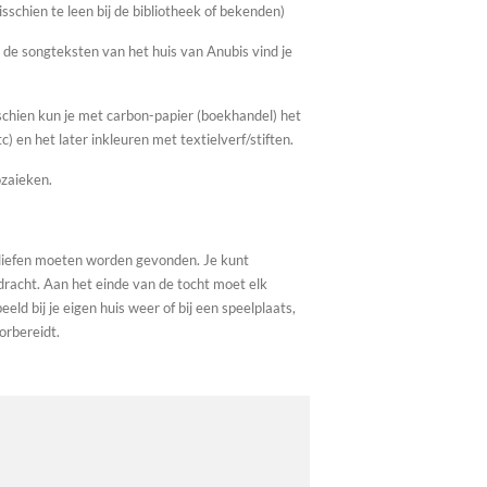
isschien te leen bij de bibliotheek of bekenden)
 de s
ongteksten van het huis van Anubis vind je
schien kun je met carbon-papier (boekhandel) het
c) en het later inkleuren met textielverf/stiften.
ozaieken.
liefen moeten worden gevonden. Je kunt
pdracht. Aan het einde van de tocht moet elk
eld bij je eigen huis weer of bij een speelplaats,
orbereidt.