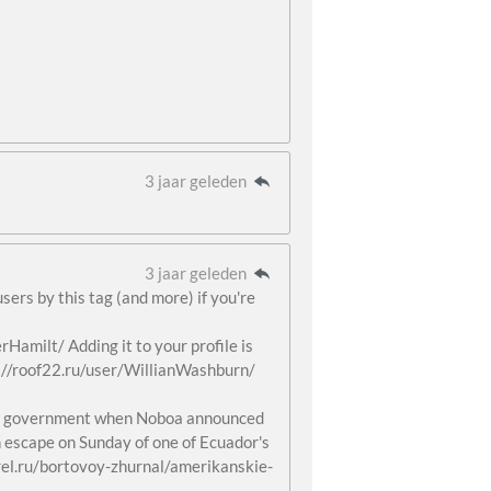
3 jaar geleden
3 jaar geleden
users by this tag (and more) if you're
rHamilt/ Adding it to your profile is
p://roof22.ru/user/WillianWashburn/
the government when Noboa announced
n escape on Sunday of one of Ecuador's
trel.ru/bortovoy-zhurnal/amerikanskie-