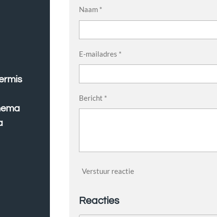
Naam *
E-mailadres *
ermis
Bericht *
thema
a
Verstuur reactie
Reacties