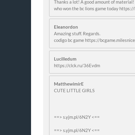
Thanks a lot! A good amount of material!
who won the bc lions game today https:/
Eleanordon
Amazing stuff. Regards.
codigo bc game https://bcgame.milesnic
Lucilledum
https://clck.ru/36Evdm
MatthewimirE
CUTE LITTLE GIRLS
==> s.yjm.pl/6N2Y <==
==> s.yjm.pl/6N2Y <==