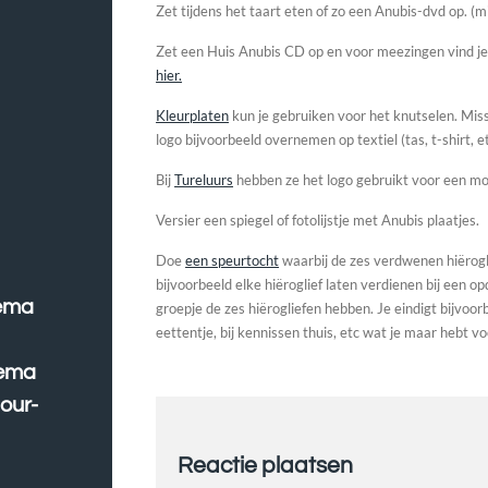
Zet tijdens het taart eten of zo een Anubis-dvd op. (m
Zet een Huis Anubis CD op en voor meezingen vind je
hier.
Kleurplaten
kun je gebruiken voor het knutselen. Mis
logo bijvoorbeeld overnemen op textiel (tas, t-shirt, et
Bij
Tureluurs
hebben ze het logo gebruikt voor een m
Versier een spiegel of fotolijstje met Anubis plaatjes.
Doe
een speurtocht
waarbij de zes verdwenen hiërog
bijvoorbeeld elke hiëroglief laten verdienen bij een o
hema
groepje de zes hiërogliefen hebben. Je eindigt bijvoorbe
eettentje, bij kennissen thuis, etc wat je maar hebt vo
hema
our-
Reactie plaatsen