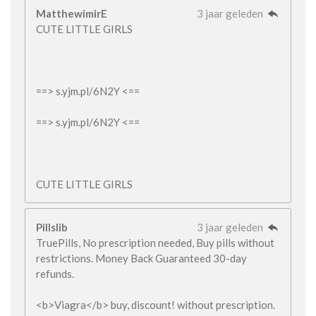
MatthewimirE
3 jaar geleden
CUTE LITTLE GIRLS
==> s.yjm.pl/6N2Y <==
==> s.yjm.pl/6N2Y <==
CUTE LITTLE GIRLS
Pillslib
3 jaar geleden
TruePills, No prescription needed, Buy pills without
restrictions. Money Back Guaranteed 30-day
refunds.
<b>Viagra</b> buy, discount! without prescription.