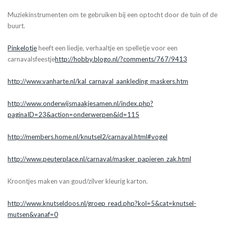
Muziekinstrumenten om te gebruiken bij een optocht door de tuin of de
buurt.
Pinkelotje
heeft een liedje, verhaaltje en spelletje voor een
carnavalsfeestje
http://hobby.blogo.nl/?comments/767/9413
http://www.vanharte.nl/kal_carnaval_aankleding_maskers.htm
http://www.onderwijsmaakjesamen.nl/index.php?
paginaID=23&action=onderwerpen&id=115
http://members.home.nl/knutsel2/carnaval.html#vogel
http://www.peuterplace.nl/carnaval/masker_papieren_zak.html
Kroontjes maken van goud/zilver kleurig karton.
http://www.knutseldoos.nl/groep_read.php?kol=5&cat=knutsel-
mutsen&vanaf=0