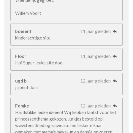
Willem Voort
boeien!
11 jaar geleden
kinderachtige site
Floor
11 jaar geleden
Hoi Super leuke site doei
ugd b
12 jaar geleden
jij bent dom
Femke
12 jaar geleden
Hardstikke leuke ideeen! Wij hebben laatst voor het
princessenthema gekozen. Jurkjes besteld op
www.feestkleding-sawear.nl en lekker elkaar
opmaken met mama's make-up en dansje opvoeren.