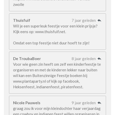
zwolle
Thuisfuif
7 jaar geleden
Wil je een superleuk feestje voor een klein prijsje?
Kijk eens op: www.thuisfuif.net.
Omdat een top feestje niet duur hoeft te zijn!
De TroubaBoer
8 jaar geleden
Voor wie geen zin heeft om zelf een kinderfeestje te
organiseren en met de kinderen lekker naar buiten
wil kan een Buitenzinnige Feestje boeken bij
www.plantaparty.nl of kijk op facebook,
Heksenfeest, indianenfeest, piratenfeest.
Nicole Pauwels
9 jaar geleden
graag zou ik voor mijn kleindochter haar verjaardag
een cowboy en indianen feest willen organiseren in