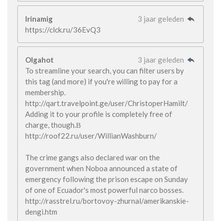
Irinamig
3 jaar geleden
https://clck.ru/36EvQ3
Olgahot
3 jaar geleden
To streamline your search, you can filter users by
this tag (and more) if you're willing to pay for a
membership.
http://qart.travelpoint.ge/user/ChristoperHamilt/
Adding it to your profile is completely free of
charge, though.В
http://roof22.ru/user/WillianWashburn/
The crime gangs also declared war on the
government when Noboa announced a state of
emergency following the prison escape on Sunday
of one of Ecuador's most powerful narco bosses.
http://rasstrel.ru/bortovoy-zhurnal/amerikanskie-
dengi.htm