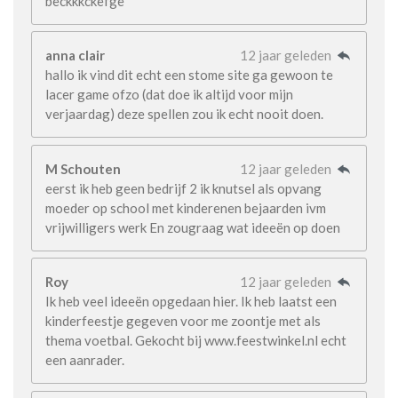
beckkkckefge
anna clair
12 jaar geleden
hallo ik vind dit echt een stome site ga gewoon te
lacer game ofzo (dat doe ik altijd voor mijn
verjaardag) deze spellen zou ik echt nooit doen.
M Schouten
12 jaar geleden
eerst ik heb geen bedrijf 2 ik knutsel als opvang
moeder op school met kinderenen bejaarden ivm
vrijwilligers werk En zougraag wat ideeën op doen
Roy
12 jaar geleden
Ik heb veel ideeën opgedaan hier. Ik heb laatst een
kinderfeestje gegeven voor me zoontje met als
thema voetbal. Gekocht bij www.feestwinkel.nl echt
een aanrader.