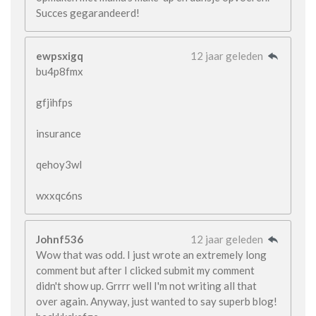
Succes gegarandeerd!
ewpsxigq
12 jaar geleden
bu4p8fmx
gfjihfps
insurance
qehoy3wl
wxxqc6ns
Johnf536
12 jaar geleden
Wow that was odd. I just wrote an extremely long
comment but after I clicked submit my comment
didn't show up. Grrrr well I'm not writing all that
over again. Anyway, just wanted to say superb blog!