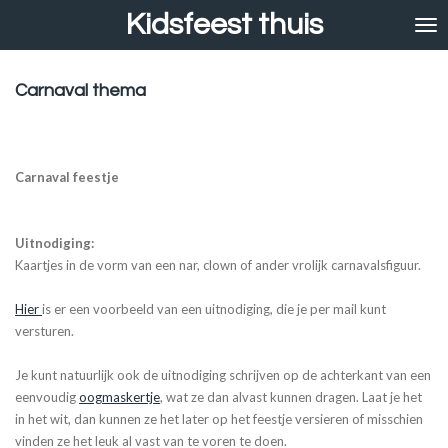
Kidsfeest thuis
Ga
direct
naar
de
Carnaval thema
hoofdinhoud
Carnaval feestje
Uitnodiging:
Kaartjes in de vorm van een nar, clown of ander vrolijk carnavalsfiguur.
Hier
is er een voorbeeld van een uitnodiging,
die je per mail kunt
versturen.
Je kunt natuurlijk ook de uitnodiging schrijven op de achterkant van een
eenvoudig
oogmaskertje
, wat ze dan alvast kunnen dragen. Laat je het
in het wit, dan kunnen ze het later op het feestje versieren of misschien
vinden ze het leuk al vast van te voren te doen.