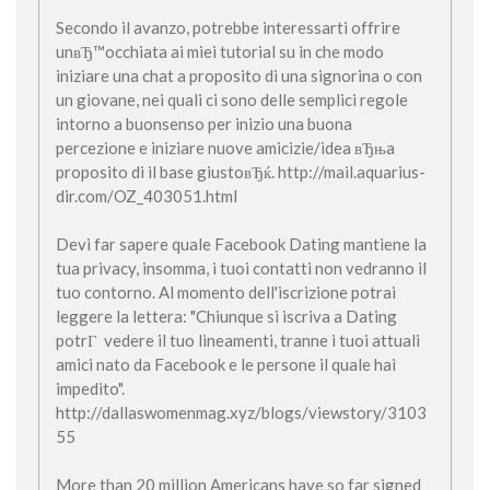
Secondo il avanzo, potrebbe interessarti offrire
unвЂ™occhiata ai miei tutorial su in che modo
iniziare una chat a proposito di una signorina o con
un giovane, nei quali ci sono delle semplici regole
intorno a buonsenso per inizio una buona
percezione e iniziare nuove amicizie/idea вЂњa
proposito di il base giustoвЂќ. http://mail.aquarius-
dir.com/OZ_403051.html
Devi far sapere quale Facebook Dating mantiene la
tua privacy, insomma, i tuoi contatti non vedranno il
tuo contorno. Al momento dell'iscrizione potrai
leggere la lettera: "Chiunque si iscriva a Dating
potrГ vedere il tuo lineamenti, tranne i tuoi attuali
amici nato da Facebook e le persone il quale hai
impedito".
http://dallaswomenmag.xyz/blogs/viewstory/3103
55
More than 20 million Americans have so far signed