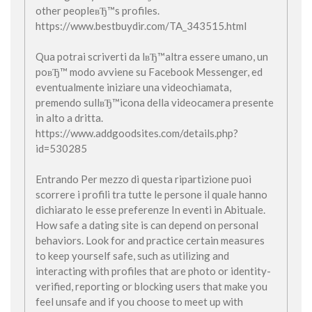
other peopleвЂ™s profiles.
https://www.bestbuydir.com/TA_343515.html
Qua potrai scriverti da lвЂ™altra essere umano, un
poвЂ™ modo avviene su Facebook Messenger, ed
eventualmente iniziare una videochiamata,
premendo sullвЂ™icona della videocamera presente
in alto a dritta.
https://www.addgoodsites.com/details.php?
id=530285
Entrando Per mezzo di questa ripartizione puoi
scorrere i profili tra tutte le persone il quale hanno
dichiarato le esse preferenze In eventi in Abituale.
How safe a dating site is can depend on personal
behaviors. Look for and practice certain measures
to keep yourself safe, such as utilizing and
interacting with profiles that are photo or identity-
verified, reporting or blocking users that make you
feel unsafe and if you choose to meet up with