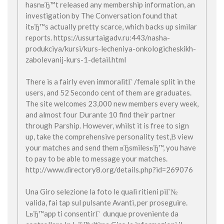
hasnвЂ™t released any membership information, an
investigation by The Conversation found that
itвЂ™s actually pretty scarce, which backs up similar
reports. https://ussurtaigadv.ru:443/nasha-
produkciya/kursi/kurs-lecheniya-onkologicheskikh-
zabolevanij-kurs-1-detail.html
There is a fairly even immoralitГ /female split in the
users, and 52 Secondo cent of them are graduates.
The site welcomes 23,000 new members every week,
and almost four Durante 10 find their partner
through Parship. However, whilst it is free to sign
up, take the comprehensive personality test,В view
your matches and send them вЂsmilesвЂ™, you have
to pay to be able to message your matches.
http://www.directory8.org/details.php?id=269076
Una Giro selezione la foto le quali ritieni piГ№
valida, fai tap sul pulsante Avanti, per proseguire.
LвЂ™app ti consentirГ dunque proveniente da