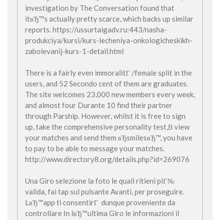
investigation by The Conversation found that
itвЂ™s actually pretty scarce, which backs up similar
reports. https://ussurtaigadv.ru:443/nasha-
produkciya/kursi/kurs-lecheniya-onkologicheskikh-
zabolevanij-kurs-1-detail.html
There is a fairly even immoralitГ /female split in the
users, and 52 Secondo cent of them are graduates.
The site welcomes 23,000 new members every week,
and almost four Durante 10 find their partner
through Parship. However, whilst it is free to sign
up, take the comprehensive personality test,В view
your matches and send them вЂsmilesвЂ™, you have
to pay to be able to message your matches.
http://www.directory8.org/details.php?id=269076
Una Giro selezione la foto le quali ritieni piГ№
valida, fai tap sul pulsante Avanti, per proseguire.
LвЂ™app ti consentirГ dunque proveniente da
controllare In lвЂ™ultima Giro le informazioni il