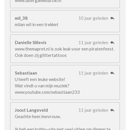
www.lasergamebattle.nl
mil_38
10 jaar geleden
milan wil in een trekket
Danielle Sillevis
11 jaar geleden
www.themapret.nl is ook leuk voor een piratenfeest.
Ook doen zij glittertattoos
Sebastiaan
11 jaar geleden
U heeft een leuke website!
Wat vindt u van mijn muziek?
www.youtube.com/sebastiaan233
Joost Langeveld
11 jaar geleden
Geachte heer/mevrouw,
Ik heb een hobby-site met veel uitleg om dingen te