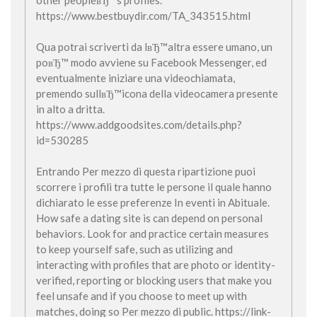
other peopleвЂ™s profiles.
https://www.bestbuydir.com/TA_343515.html
Qua potrai scriverti da lвЂ™altra essere umano, un
poвЂ™ modo avviene su Facebook Messenger, ed
eventualmente iniziare una videochiamata,
premendo sullвЂ™icona della videocamera presente
in alto a dritta.
https://www.addgoodsites.com/details.php?
id=530285
Entrando Per mezzo di questa ripartizione puoi
scorrere i profili tra tutte le persone il quale hanno
dichiarato le esse preferenze In eventi in Abituale.
How safe a dating site is can depend on personal
behaviors. Look for and practice certain measures
to keep yourself safe, such as utilizing and
interacting with profiles that are photo or identity-
verified, reporting or blocking users that make you
feel unsafe and if you choose to meet up with
matches, doing so Per mezzo di public. https://link-