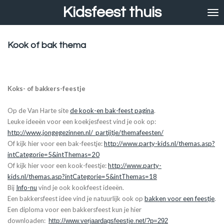
Kidsfeest thuis
Ga
direct
naar
de
Kook of bak thema
hoofdinhoud
Koks- of bakkers-feestje
Op de Van Harte site
de kook-en bak-feest pagina
.
Leuke ideeën voor een koekjesfeest vind je ook op:
http://www.jongegezinnen.nl/_partijtje/themafeesten/
Of kijk hier voor een bak-feestje:
http://www.party-kids.nl/themas.asp?
intCategorie=5&intThemas=20
Of kijk hier voor een kook-feestje:
http://www.party-
kids.nl/themas.asp?intCategorie=5&intThemas=18
Bij
Info-nu
vind je ook kookfeest ideeën.
Een bakkersfeest idee vind je natuurlijk ook op
bakken voor een feestje
.
Een diploma voor een bakkersfeest kun je hier
downloaden:
http://www.verjaardagsfeestje.net/?p=292