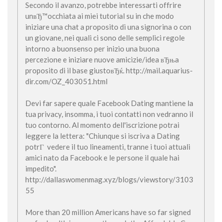
Secondo il avanzo, potrebbe interessarti offrire
unвЂ™occhiata ai miei tutorial su in che modo
iniziare una chat a proposito di una signorina o con
un giovane, nei quali ci sono delle semplici regole
intorno a buonsenso per inizio una buona
percezione e iniziare nuove amicizie/idea вЂњa
proposito di il base giustoвЂќ. http://mail.aquarius-
dir.com/OZ_403051.html
Devi far sapere quale Facebook Dating mantiene la
tua privacy, insomma, i tuoi contatti non vedranno il
tuo contorno. Al momento dell'iscrizione potrai
leggere la lettera: "Chiunque si iscriva a Dating
potrГ vedere il tuo lineamenti, tranne i tuoi attuali
amici nato da Facebook e le persone il quale hai
impedito".
http://dallaswomenmag.xyz/blogs/viewstory/3103
55
More than 20 million Americans have so far signed