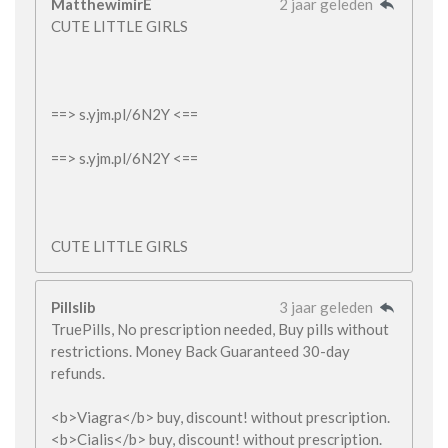
MatthewimirE
2 jaar geleden
CUTE LITTLE GIRLS
==> s.yjm.pl/6N2Y <==
==> s.yjm.pl/6N2Y <==
CUTE LITTLE GIRLS
Pillslib
3 jaar geleden
TruePills, No prescription needed, Buy pills without
restrictions. Money Back Guaranteed 30-day
refunds.
<b>Viagra</b> buy, discount! without prescription.
<b>Cialis</b> buy, discount! without prescription.