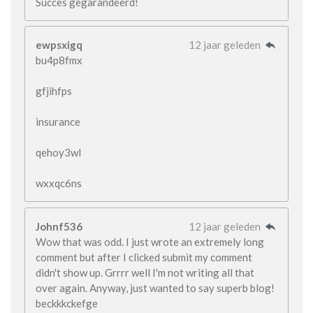
Succes gegarandeerd!
ewpsxigq
12 jaar geleden
bu4p8fmx
gfjihfps
insurance
qehoy3wl
wxxqc6ns
Johnf536
12 jaar geleden
Wow that was odd. I just wrote an extremely long
comment but after I clicked submit my comment
didn't show up. Grrrr well I'm not writing all that
over again. Anyway, just wanted to say superb blog!
beckkkckefge