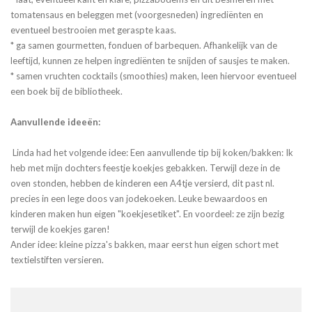
tomatensaus en beleggen met (voorgesneden) ingrediënten en
eventueel bestrooien met geraspte kaas.
* ga samen gourmetten, fonduen of barbequen. Afhankelijk van de
leeftijd, kunnen ze helpen ingrediënten te snijden of sausjes te maken.
* samen vruchten cocktails (smoothies) maken, leen hiervoor eventueel
een boek bij de bibliotheek.
Aanvullende ideeën:
Linda had het volgende idee: Een aanvullende tip bij koken/bakken: Ik
heb met mijn dochters feestje koekjes gebakken. Terwijl deze in de
oven stonden, hebben de kinderen een A4tje versierd, dit past nl.
precies in een lege doos van jodekoeken. Leuke bewaardoos en
kinderen maken hun eigen "koekjesetiket". En voordeel: ze zijn bezig
terwijl de koekjes garen!
Ander idee: kleine pizza's bakken, maar eerst hun eigen schort met
textielstiften versieren.