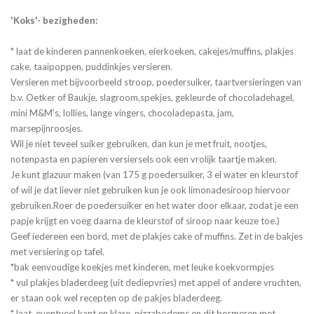
'Koks'- bezigheden:
* laat de kinderen pannenkoeken, eierkoeken, cakejes/muffins, plakjes
cake, taaipoppen, puddinkjes versieren.
Versieren met bijvoorbeeld stroop, poedersuiker, taartversieringen van
b.v. Oetker of Baukje, slagroom,spekjes, gekleurde of chocoladehagel,
mini M&M's, lollies, lange vingers, chocoladepasta, jam,
marsepijnroosjes.
Wil je niet teveel suiker gebruiken, dan kun je met fruit, nootjes,
notenpasta en papieren versiersels ook een vrolijk taartje maken.
Je kunt glazuur maken (van 175 g poedersuiker, 3 el water en kleurstof
of wil je dat liever niet gebruiken kun je ook limonadesiroop hiervoor
gebruiken.Roer de poedersuiker en het water door elkaar, zodat je een
papje krijgt en voeg daarna de kleurstof of siroop naar keuze toe.)
Geef iedereen een bord, met de plakjes cake of muffins. Zet in de bakjes
met versiering op tafel.
*bak eenvoudige koekjes met kinderen, met leuke koekvormpjes
* vul plakjes bladerdeeg (uit dediepvries) met appel of andere vruchten,
er staan ook wel recepten op de pakjes bladerdeeg.
* laat, eventueel kant en klare, pizzabodems en dit besmeren met