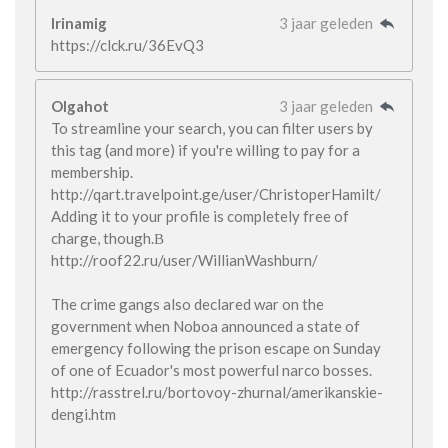
Irinamig
3 jaar geleden
https://clck.ru/36EvQ3
Olgahot
3 jaar geleden
To streamline your search, you can filter users by
this tag (and more) if you're willing to pay for a
membership.
http://qart.travelpoint.ge/user/ChristoperHamilt/
Adding it to your profile is completely free of
charge, though.В
http://roof22.ru/user/WillianWashburn/
The crime gangs also declared war on the
government when Noboa announced a state of
emergency following the prison escape on Sunday
of one of Ecuador's most powerful narco bosses.
http://rasstrel.ru/bortovoy-zhurnal/amerikanskie-
dengi.htm