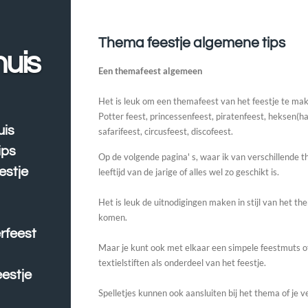
Thema feestje algemene tips
huis
Een themafeest algemeen
Het is leuk om een themafeest van het feestje te ma
Potter feest, princessenfeest, piratenfeest, heksen(h
uis
safarifeest, circusfeest, discofeest.
ips
Op de volgende pagina' s, waar ik van verschillende t
estje
leeftijd van de jarige of alles wel zo geschikt is.
Het is leuk de uitnodigingen maken in stijl van het t
komen.
erfeest
Maar je kunt ook met elkaar een simpele feestmuts o
textielstiften als onderdeel van het feestje.
estje
Spelletjes kunnen ook aansluiten bij het thema of je ve