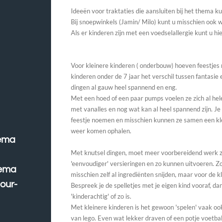
Ideeën voor traktaties die aansluiten bij het thema k
Bij snoepwinkels (Jamin/ Milo) kunt u misschien ook we
Als er kinderen zijn met een voedselallergie kunt u hi
Voor kleinere kinderen ( onderbouw) hoeven feestjes n
kinderen onder de 7 jaar het verschil tussen fantasie e
dingen al gauw heel spannend en eng.
Met een hoed of een paar pumps voelen ze zich al h
met vanalles en nog wat kan al heel spannend zijn. Je 
feestje noemen en misschien kunnen ze samen een kle
weer komen ophalen.
hema
Met knutsel dingen, moet meer voorbereidend werk z
'eenvoudiger' versieringen en zo kunnen uitvoeren. Z
hema
misschien zelf al ingrediënten snijden, maar voor de k
our-
Bespreek je de spelletjes met je eigen kind vooraf, dan
'kinderachtig' of zo is.
Met kleinere kinderen is het gewoon 'spelen' vaak ook 
van lego. Even wat lekker draven of een potje voetbal