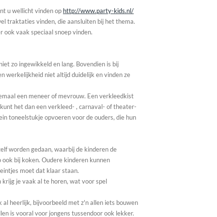
unt u wellicht vinden op
http://www.party-kids.nl/
l traktaties vinden, die aansluiten bij het thema.
er ook vaak speciaal snoep vinden.
iet zo ingewikkeld en lang. Bovendien is bij
n werkelijkheid niet altijd duidelijk en vinden ze
elemaal een meneer of mevrouw. Een verkleedkist
kunt het dan een verkleed- , carnaval- of theater-
in toneelstukje opvoeren voor de ouders, die hun
elf worden gedaan, waarbij de kinderen de
o ook bij koken. Oudere kinderen kunnen
leintjes moet dat klaar staan.
 krijg je vaak al te horen, wat voor spel
al heerlijk, bijvoorbeeld met z'n allen iets bouwen
len is vooral voor jongens tussendoor ook lekker.