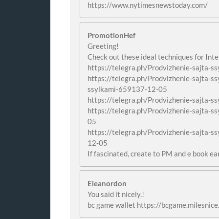
https://www.nytimesnewstoday.com/
PromotionHef
Greeting!
Check out these ideal techniques for Inte
https://telegra.ph/Prodvizhenie-sajta-
https://telegra.ph/Prodvizhenie-sajta-s
ssylkami-659137-12-05
https://telegra.ph/Prodvizhenie-sajta-
https://telegra.ph/Prodvizhenie-sajta-
05
https://telegra.ph/Prodvizhenie-sajta-
12-05
If fascinated, create to PM and e book ea
Eleanordon
You said it nicely.!
bc game wallet https://bcgame.milesnice