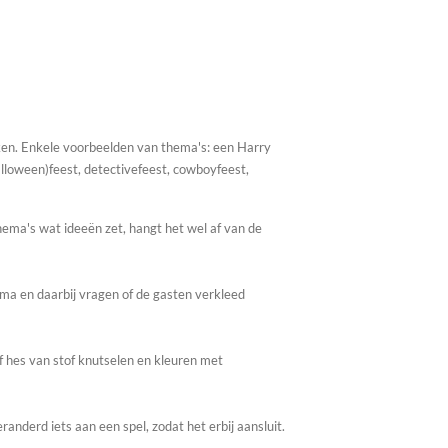
ken. Enkele voorbeelden van thema's: een Harry
alloween)feest, detectivefeest, cowboyfeest,
hema's wat ideeën zet, hangt het wel af van de
hema en daarbij vragen of de gasten verkleed
f hes van stof knutselen en kleuren met
randerd iets aan een spel, zodat het erbij aansluit.