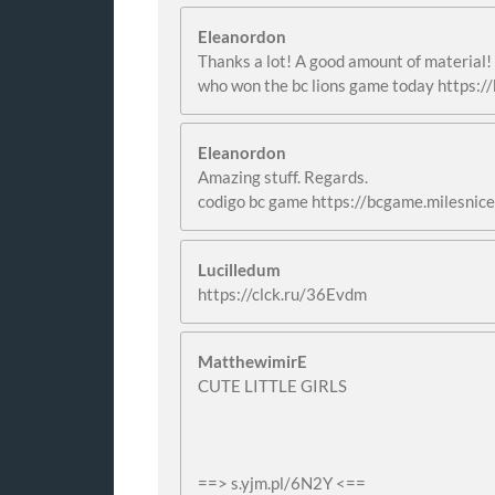
Eleanordon
Thanks a lot! A good amount of material!
who won the bc lions game today https:/
Eleanordon
Amazing stuff. Regards.
codigo bc game https://bcgame.milesnic
Lucilledum
https://clck.ru/36Evdm
MatthewimirE
CUTE LITTLE GIRLS
==> s.yjm.pl/6N2Y <==