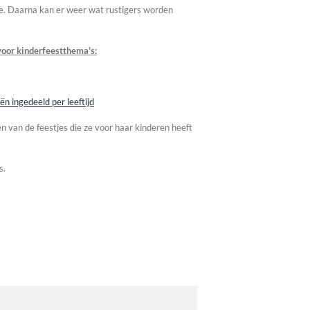
ntje. Daarna kan er weer wat rustigers worden
voor kinderfeestthema's:
ën ingedeeld per leeftijd
n van de feestjes die ze voor haar kinderen heeft
s.