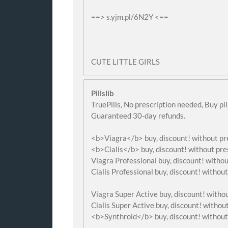
==> s.yjm.pl/6N2Y <==
CUTE LITTLE GIRLS
Pillslib
TruePills, No prescription needed, Buy pi
Guaranteed 30-day refunds.
<b>Viagra</b> buy, discount! without pre
<b>Cialis</b> buy, discount! without pre
Viagra Professional buy, discount! withou
Cialis Professional buy, discount! without
Viagra Super Active buy, discount! withou
Cialis Super Active buy, discount! without
<b>Synthroid</b> buy, discount! without 