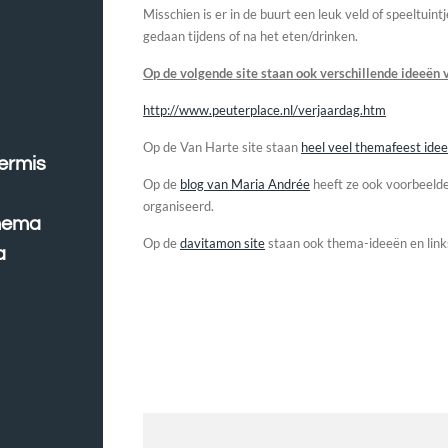
Misschien is er in de buurt een leuk veld of speeltui
gedaan tijdens of na het eten/drinken.
Op de volgende site staan ook verschillende ideeën 
http://www.peuterplace.nl/verjaardag.htm
Op de Van Harte site staan
heel veel themafeest idee
ermis
Op de
blog van Maria Andrée
heeft ze ook voorbeelde
organiseerd.
thema
Op de
davitamon site
staan ook thema-ideeën en link
a