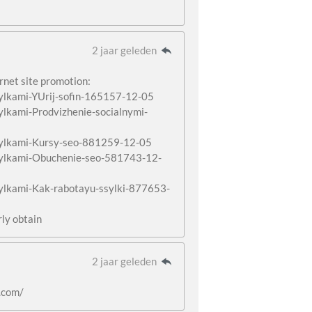
2 jaar geleden
rnet site promotion:
ssylkami-YUrij-sofin-165157-12-05
sylkami-Prodvizhenie-socialnymi-
ssylkami-Kursy-seo-881259-12-05
ssylkami-Obuchenie-seo-581743-12-
ssylkami-Kak-rabotayu-ssylki-877653-
rly obtain
2 jaar geleden
.com/