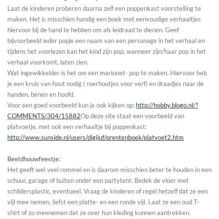
Laat de kinderen proberen daarna zelf een poppenkast voorstelling te
maken. Het is misschien handig een boek met eenvoudige verhaaltjes
hiervoor bij de hand te hebben om als leidraad te dienen. Geef
bijvoorbeeld ieder popje een naam van een personage in het verhaal en
tijdens het voorlezen kan het kind zijn pop, wanneer zijn/haar pop in het
verhaal voorkomt, laten zien.
Wat ingewikkelder is het om een marionet- pop te maken. Hiervoor heb
je een kruis van hout nodig ( roerhoutjes voor verf) en draadjes naar de
handen, benen en hoofd.
Voor een goed voorbeeld kun je ook kijken op:
http://hobby.blogo.nl/?
COMMENTS/304/15882
Op deze site staat een voorbeeld van
platvoetje, met ook een verhaaltje bij poppenkast:
http://www.sunside.nl/users/digijuf/prentenboek/platvoet2.htm
Beeldhouwfeestje:
Het geeft wel veel rommel en is daarom misschien beter te houden in een
schuur, garage of buiten onder een partytent. Bedek de vloer met
schildersplastic, eventueel. Vraag de kinderen of regel hetzelf dat ze een
vijl mee nemen, liefst een platte- en een ronde vijl. Laat ze een oud T-
shirt of zo meenemen dat ze over hun kleding kunnen aantrekken.