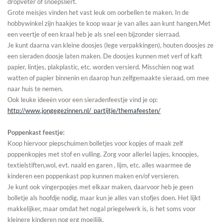
dropveter of snoepsliert.
Grote meisjes vinden het vast leuk om oorbellen te maken. In de
hobbywinkel zijn haakjes te koop waar je van alles aan kunt hangen.Met
een veertje of een kraal heb je als snel een bijzonder sierraad.
Je kunt daarna van kleine doosjes (lege verpakkingen), houten doosjes ze
een sieraden doosje laten maken. De doosjes kunnen met verf of kaft
papier, lintjes, plakplastic, etc. worden versierd. Misschien nog wat
watten of papier binnenin en daarop hun zelfgemaakte sieraad, om mee
naar huis te nemen.
Ook leuke ideeën voor een sieradenfeestje vind je op:
http://www.jongegezinnen.nl/_partijtje/themafeesten/
Poppenkast feestje:
Koop hiervoor piepschuimen bolletjes voor kopjes of maak zelf
poppenkopjes met stof en vulling. Zorg voor allerlei lapjes, knoopjes,
textielstiften,wol, evt. naald en garen , lijm, etc. alles waarmee de
kinderen een poppenkast pop kunnen maken en/of versieren.
Je kunt ook vingerpopjes met elkaar maken, daarvoor heb je geen
bolletje als hoofdje nodig, maar kun je alles van stofjes doen. Het lijkt
makkelijker, maar omdat het nogal priegelwerk is, is het soms voor
kleinere kinderen nog erg moeilijk.