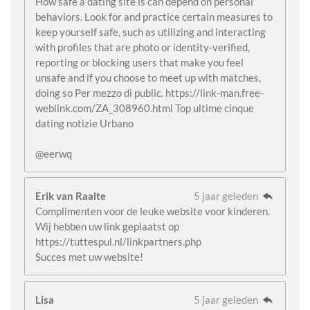
How safe a dating site is can depend on personal
behaviors. Look for and practice certain measures to
keep yourself safe, such as utilizing and interacting
with profiles that are photo or identity-verified,
reporting or blocking users that make you feel
unsafe and if you choose to meet up with matches,
doing so Per mezzo di public. https://link-man.free-
weblink.com/ZA_308960.html Top ultime cinque
dating notizie Urbano
@eerwq
Erik van Raalte
5 jaar geleden
Complimenten voor de leuke website voor kinderen.
Wij hebben uw link geplaatst op
https://tuttespul.nl/linkpartners.php
Succes met uw website!
Lisa
5 jaar geleden