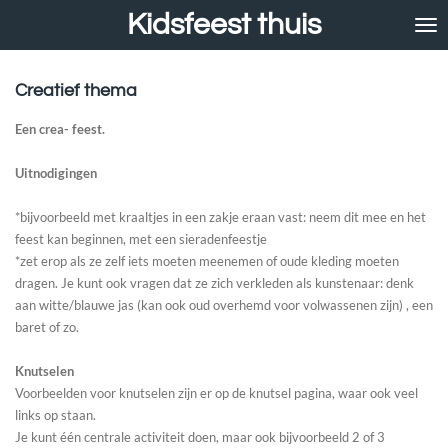
Kidsfeest thuis
Ga
direct
naar
de
Creatief thema
hoofdinhoud
Een crea- feest.
Uitnodigingen
*bijvoorbeeld met kraaltjes in een zakje eraan vast: neem dit mee en het
feest kan beginnen, met een sieradenfeestje
*zet erop als ze zelf iets moeten meenemen of oude kleding moeten
dragen. Je kunt ook vragen dat ze zich verkleden als kunstenaar: denk
aan witte/blauwe jas (kan ook oud overhemd voor volwassenen zijn) , een
baret of zo.
Knutselen
Voorbeelden voor knutselen zijn er op de knutsel pagina, waar ook veel
links op staan.
Je kunt één centrale activiteit doen, maar ook bijvoorbeeld 2 of 3