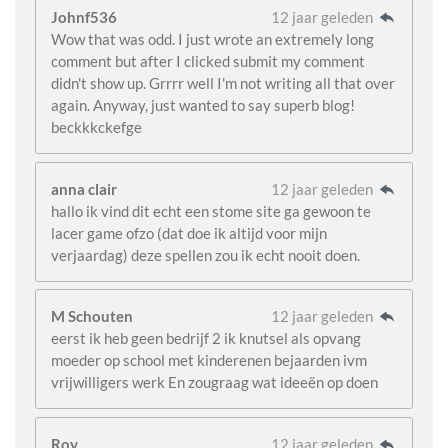
Johnf536
12 jaar geleden
Wow that was odd. I just wrote an extremely long
comment but after I clicked submit my comment
didn't show up. Grrrr well I'm not writing all that over
again. Anyway, just wanted to say superb blog!
beckkkckefge
anna clair
12 jaar geleden
hallo ik vind dit echt een stome site ga gewoon te
lacer game ofzo (dat doe ik altijd voor mijn
verjaardag) deze spellen zou ik echt nooit doen.
M Schouten
12 jaar geleden
eerst ik heb geen bedrijf 2 ik knutsel als opvang
moeder op school met kinderenen bejaarden ivm
vrijwilligers werk En zougraag wat ideeën op doen
Roy
12 jaar geleden