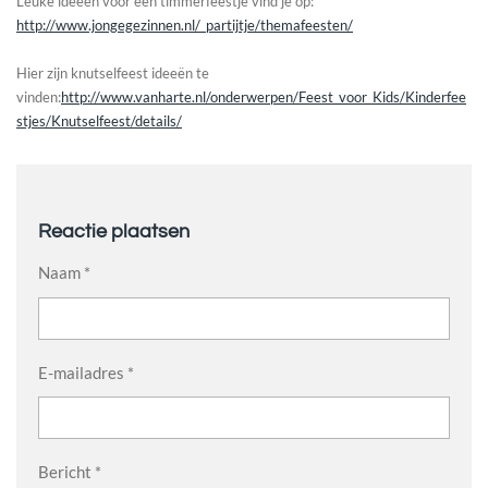
Leuke ideeën voor een timmerfeestje vind je op:
http://www.jongegezinnen.nl/_partijtje/themafeesten/
Hier zijn knutselfeest ideeën te
vinden:
http://www.vanharte.nl/onderwerpen/Feest_voor_Kids/Kinderfee
stjes/Knutselfeest/details/
Reactie plaatsen
Naam *
E-mailadres *
Bericht *