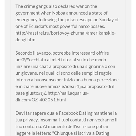
The crime gangs also declared war on the
government when Noboa announced a state of
emergency following the prison escape on Sunday of
one of Ecuador's most powerful narco bosses.
http://rasstrel.ru/bortovoy-zhurnal/amerikanskie-
dengi.htm
Secondo il avanzo, potrebbe interessarti offrire
unвЂ™occhiata ai miei tutorial su in che modo
iniziare una chat a proposito di una signorina o con
un giovane, nei quali ci sono delle semplici regole
intorno a buonsenso per inizio una buona percezione
e iniziare nuove amicizie/idea вЂњa proposito di il
base giustoвЂќ. http://mail.aquarius-
dir.com/OZ_403051.html
Devi far sapere quale Facebook Dating mantiene la
tua privacy, insomma, i tuoi contatti non vedranno il
tuo contorno. Al momento dell'iscrizione potrai
leggere la lettera: "Chiunque si iscriva a Dating