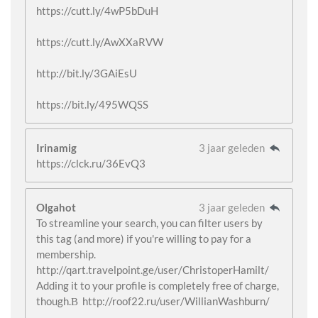
https://cutt.ly/4wP5bDuH
https://cutt.ly/AwXXaRVW
http://bit.ly/3GAiEsU
https://bit.ly/495WQSS
Irinamig
3 jaar geleden
https://clck.ru/36EvQ3
Olgahot
3 jaar geleden
To streamline your search, you can filter users by
this tag (and more) if you're willing to pay for a
membership.
http://qart.travelpoint.ge/user/ChristoperHamilt/
Adding it to your profile is completely free of charge,
though.В http://roof22.ru/user/WillianWashburn/