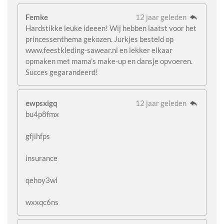
Femke
12 jaar geleden
Hardstikke leuke ideeen! Wij hebben laatst voor het
princessenthema gekozen. Jurkjes besteld op
www.feestkleding-sawear.nl en lekker elkaar
opmaken met mama's make-up en dansje opvoeren.
Succes gegarandeerd!
ewpsxigq
12 jaar geleden
bu4p8fmx
gfjihfps
insurance
qehoy3wl
wxxqc6ns