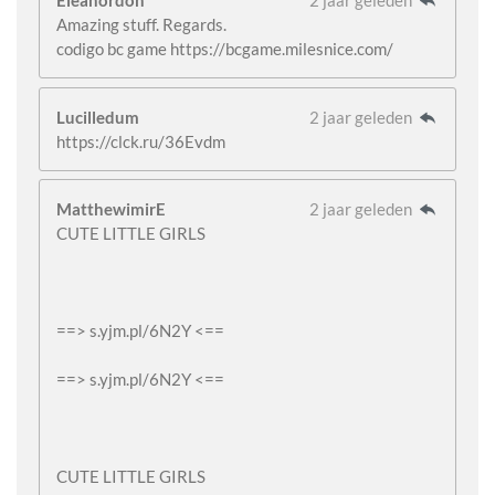
Eleanordon
2 jaar geleden
Amazing stuff. Regards.
codigo bc game https://bcgame.milesnice.com/
Lucilledum
2 jaar geleden
https://clck.ru/36Evdm
MatthewimirE
2 jaar geleden
CUTE LITTLE GIRLS
==> s.yjm.pl/6N2Y <==
==> s.yjm.pl/6N2Y <==
CUTE LITTLE GIRLS