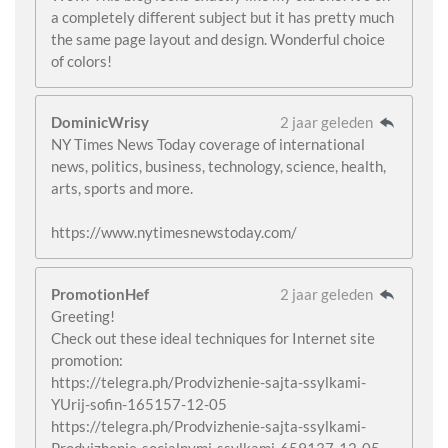
a completely different subject but it has pretty much
the same page layout and design. Wonderful choice
of colors!
DominicWrisy
2 jaar geleden
NY Times News Today coverage of international
news, politics, business, technology, science, health,
arts, sports and more.
https://www.nytimesnewstoday.com/
PromotionHef
2 jaar geleden
Greeting!
Check out these ideal techniques for Internet site
promotion:
https://telegra.ph/Prodvizhenie-sajta-ssylkami-
YUrij-sofin-165157-12-05
https://telegra.ph/Prodvizhenie-sajta-ssylkami-
Prodvizhenie-socialnymi-ssylkami-659137-12-05