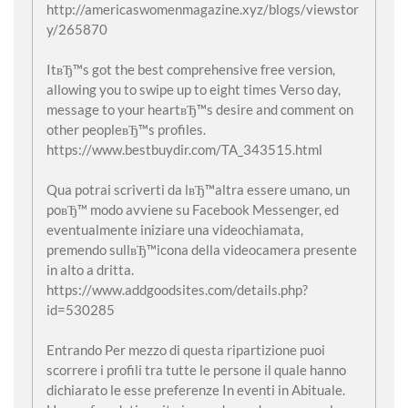
http://americaswomenmagazine.xyz/blogs/viewstor
y/265870
ItвЂ™s got the best comprehensive free version,
allowing you to swipe up to eight times Verso day,
message to your heartвЂ™s desire and comment on
other peopleвЂ™s profiles.
https://www.bestbuydir.com/TA_343515.html
Qua potrai scriverti da lвЂ™altra essere umano, un
poвЂ™ modo avviene su Facebook Messenger, ed
eventualmente iniziare una videochiamata,
premendo sullвЂ™icona della videocamera presente
in alto a dritta.
https://www.addgoodsites.com/details.php?
id=530285
Entrando Per mezzo di questa ripartizione puoi
scorrere i profili tra tutte le persone il quale hanno
dichiarato le esse preferenze In eventi in Abituale.