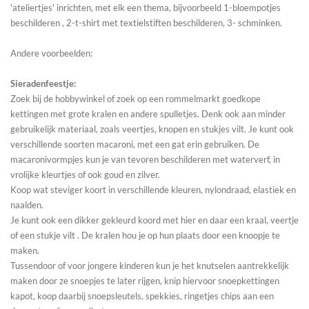
'ateliertjes' inrichten, met elk een thema, bijvoorbeeld 1-bloempotjes
beschilderen , 2-t-shirt met textielstiften beschilderen, 3- schminken.
Andere voorbeelden:
Sieradenfeestje:
Zoek bij de hobbywinkel of zoek op een rommelmarkt goedkope
kettingen met grote kralen en andere spulletjes. Denk ook aan minder
gebruikelijk materiaal, zoals veertjes, knopen en stukjes vilt. Je kunt ook
verschillende soorten macaroni, met een gat erin gebruiken. De
macaronivormpjes kun je van tevoren beschilderen met waterverf, in
vrolijke kleurtjes of ook goud en zilver.
Koop wat steviger koort in verschillende kleuren, nylondraad, elastiek en
naalden.
Je kunt ook een dikker gekleurd koord met hier en daar een kraal, veertje
of een stukje vilt . De kralen hou je op hun plaats door een knoopje te
maken.
Tussendoor of voor jongere kinderen kun je het knutselen aantrekkelijk
maken door ze snoepjes te later rijgen, knip hiervoor snoepkettingen
kapot, koop daarbij snoepsleutels, spekkies, ringetjes chips aan een