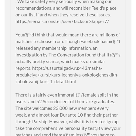
. We take safety very seriously when making our
recommendations, and will reconsider Feeld's place
on our list if and when they resolve these issues.
https://serials.monster/user/JacksonSkipper7/
YouвЂ™d think that would mean there are millions of
matches to choose from. Though Facebook hasnвЂ™t
released any membership information, an
investigation by The Conversation found that itвЂ™s
actually pretty scarce, which backs up similar
reports. https://ussurtaigadv.ru:443/nasha-
produkciya/kursi/kurs-lecheniya-onkologicheskikh-
zabolevanij-kurs-1-detail.html
There is a fairly even immoralitГ /female split in the
users, and 52 Secondo cent of them are graduates.
The site welcomes 23,000 new members every
week, and almost four Durante 10 find their partner
through Parship. However, whilst it is free to sign up,
take the comprehensive personality test,В view your
matches and send them вЂsmilesвЂ™, you have to