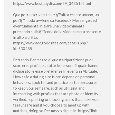
https://www.bestbuydir.com/TA_343515.html
Qua potrai scriverti da lвЂ™altra essere umano, un
poвЂ™ modo avviene su Facebook Messenger, ed
eventualmente iniziare una videochiamata,
premendo sullвЂ™icona della videocamera presente
in alto a dritta.
https://www.addgoodsites.com/details.php?
id=530285
Entrando Per mezzo di questa ripartizione puoi
scorrere i profili tra tutte le persone il quale hanno
dichiarato le esse preferenze In eventi in Abituale.
How safe a dating site is can depend on personal
behaviors. Look for and practice certain measures
to keep yourself safe, such as utilizing and
interacting with profiles that are photo or identity-
verified, reporting or blocking users that make you
feel unsafe and if you choose to meet up with
matches, doing so Per mezzo di public. https://link-