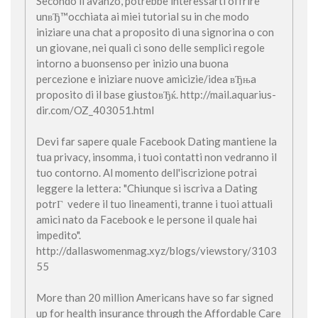
Secondo il avanzo, potrebbe interessarti offrire
unвЂ™occhiata ai miei tutorial su in che modo
iniziare una chat a proposito di una signorina o con
un giovane, nei quali ci sono delle semplici regole
intorno a buonsenso per inizio una buona
percezione e iniziare nuove amicizie/idea вЂњa
proposito di il base giustoвЂќ. http://mail.aquarius-
dir.com/OZ_403051.html
Devi far sapere quale Facebook Dating mantiene la
tua privacy, insomma, i tuoi contatti non vedranno il
tuo contorno. Al momento dell'iscrizione potrai
leggere la lettera: "Chiunque si iscriva a Dating
potrГ vedere il tuo lineamenti, tranne i tuoi attuali
amici nato da Facebook e le persone il quale hai
impedito".
http://dallaswomenmag.xyz/blogs/viewstory/3103
55
More than 20 million Americans have so far signed
up for health insurance through the Affordable Care