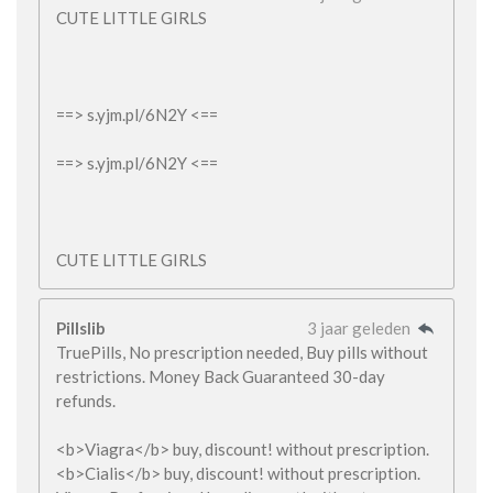
CUTE LITTLE GIRLS
==> s.yjm.pl/6N2Y <==
==> s.yjm.pl/6N2Y <==
CUTE LITTLE GIRLS
Pillslib
3 jaar geleden
TruePills, No prescription needed, Buy pills without
restrictions. Money Back Guaranteed 30-day
refunds.
<b>Viagra</b> buy, discount! without prescription.
<b>Cialis</b> buy, discount! without prescription.