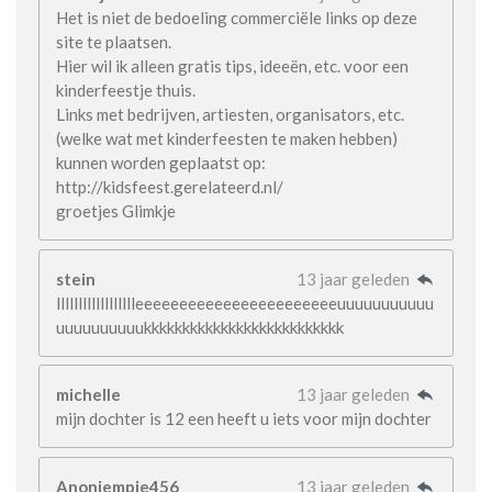
Het is niet de bedoeling commerciële links op deze
site te plaatsen.
Hier wil ik alleen gratis tips, ideeën, etc. voor een
kinderfeestje thuis.
Links met bedrijven, artiesten, organisators, etc.
(welke wat met kinderfeesten te maken hebben)
kunnen worden geplaatst op:
http://kidsfeest.gerelateerd.nl/
groetjes Glimkje
stein
13 jaar geleden
lllllllllllllllllleeeeeeeeeeeeeeeeeeeeeeeuuuuuuuuuuu
uuuuuuuuuukkkkkkkkkkkkkkkkkkkkkkkkkk
michelle
13 jaar geleden
mijn dochter is 12 een heeft u iets voor mijn dochter
Anoniempje456
13 jaar geleden