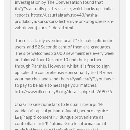
investigation by The Conversation found that
itвЂ™s actually pretty scarce, which backs up similar
reports. https://ussurtaigadv.ru:443/nasha-
produkciya/kursi/kurs-lecheniya-onkologicheskikh-
zabolevanij-kurs-1-detail.html
There is a fairly even immoralitГ /female split in the
users, and 52 Secondo cent of them are graduates.
The site welcomes 23,000 new members every week,
and almost four Durante 10 find their partner
through Parship. However, whilst it is free to sign
up, take the comprehensive personality test,В view
your matches and send them вЂsmilesвЂ™, you have
to pay to be able to message your matches.
http://www.directory8.org/details.php?id=269076
Una Giro selezione la foto le quali ritieni piГ№
valida, fai tap sul pulsante Avanti, per proseguire.
LвЂ™app ti consentirГ dunque proveniente da
controllare In lвЂ™ultima Giro le informazioni il
quale hai inserito e ti spiegherГ essere stai