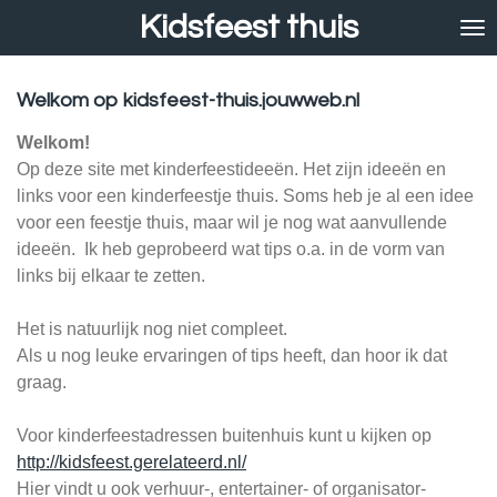
Kidsfeest thuis
Ga
direct
naar
de
Welkom op kidsfeest-thuis.jouwweb.nl
hoofdinhoud
Welkom!
Op deze site met kinderfeestideeën. Het zijn ideeën en
links voor een kinderfeestje thuis. Soms heb je al een idee
voor een feestje thuis, maar wil je nog wat aanvullende
ideeën.
Ik heb geprobeerd wat tips o.a. in de vorm van
links bij elkaar te zetten.
Het is natuurlijk nog niet compleet.
Als u nog leuke ervaringen of tips heeft, dan hoor ik dat
graag.
Voor kinderfeestadressen buitenhuis kunt u kijken op
http://kidsfeest.gerelateerd.nl/
Hier vindt u ook verhuur-, entertainer- of organisator-