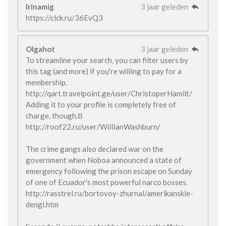
Irinamig
3 jaar geleden
https://clck.ru/36EvQ3
Olgahot
3 jaar geleden
To streamline your search, you can filter users by
this tag (and more) if you're willing to pay for a
membership.
http://qart.travelpoint.ge/user/ChristoperHamilt/
Adding it to your profile is completely free of
charge, though.В
http://roof22.ru/user/WillianWashburn/
The crime gangs also declared war on the
government when Noboa announced a state of
emergency following the prison escape on Sunday
of one of Ecuador's most powerful narco bosses.
http://rasstrel.ru/bortovoy-zhurnal/amerikanskie-
dengi.htm