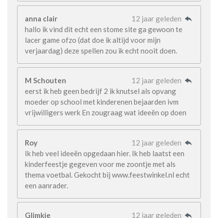
anna clair
12 jaar geleden
hallo ik vind dit echt een stome site ga gewoon te
lacer game ofzo (dat doe ik altijd voor mijn
verjaardag) deze spellen zou ik echt nooit doen.
M Schouten
12 jaar geleden
eerst ik heb geen bedrijf 2 ik knutsel als opvang
moeder op school met kinderenen bejaarden ivm
vrijwilligers werk En zougraag wat ideeën op doen
Roy
12 jaar geleden
Ik heb veel ideeën opgedaan hier. Ik heb laatst een
kinderfeestje gegeven voor me zoontje met als
thema voetbal. Gekocht bij www.feestwinkel.nl echt
een aanrader.
Glimkje
12 jaar geleden