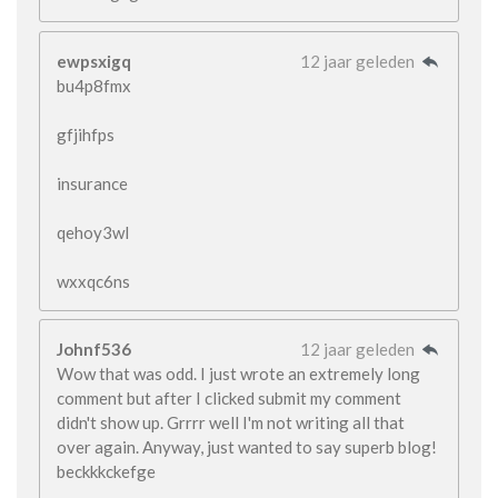
ewpsxigq
12 jaar geleden
bu4p8fmx
gfjihfps
insurance
qehoy3wl
wxxqc6ns
Johnf536
12 jaar geleden
Wow that was odd. I just wrote an extremely long
comment but after I clicked submit my comment
didn't show up. Grrrr well I'm not writing all that
over again. Anyway, just wanted to say superb blog!
beckkkckefge